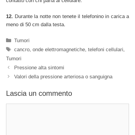
contatto con chi parla al cellulare.
12.
Durante la notte non tenete il telefonino in carica a
meno di 50 cm dalla testa.
Categorie
Tumori
Tag
cancro
,
onde elettromagnetiche
,
telefoni cellulari
,
Tumori
Pressione alta sintomi
Valori della pressione arteriosa o sanguigna
Lascia un commento
Commento