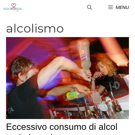
Vai
MENU
al
contenuto
alcolismo
Eccessivo consumo di alcol