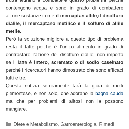
frutta aiutano a combattere questo problema perchè
contengono acqua e sono in grado di combattere
alcune sostanze come
il mercaptan allile,il disolfuro
dialile, il mercaptano metilico e il solfuro di allile
metile
.
Però la soluzione migliore a questo tipo di problema
resta il latte poichè è l’unico alimento in grado di
contrastare l’azione del disolfuro dialile; non importa
se il latte è
intero, scremato o di sodio caseinato
perchè i ricercatori hanno dimostrato che sono efficaci
tutti e tre.
Questa notizia sicuramente farà la gioia di molti
piemontese, e non solo, che adorano la
bagna cauda
ma che per problemi di alitosi non la possono
mangiare.
Categorie
Diete e Metabolismo
,
Gatroenterologia
,
Rimedi