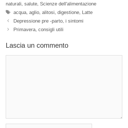
naturali
,
salute
,
Scienze dell'alimentazione
Tag
acqua
,
aglio
,
alitosi
,
digestione
,
Latte
Depressione pre -parto, i sintomi
Primavera, consigli utili
Lascia un commento
Commento
Nome