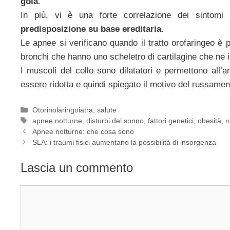
gola
.
In più, vi è una forte correlazione dei sintomi 
predisposizione su base ereditaria
.
Le apnee si verificano quando il tratto orofaringeo è
bronchi che hanno uno scheletro di cartilagine che ne i
I muscoli del collo sono dilatatori e permettono all’a
essere ridotta e quindi spiegato il motivo del russament
Categorie
Otorinolaringoiatra
,
salute
Tag
apnee notturne
,
disturbi del sonno
,
fattori genetici
,
obesità
,
r
Apnee notturne: che cosa sono
SLA: i traumi fisici aumentano la possibilità di insorgenza
Lascia un commento
Commento