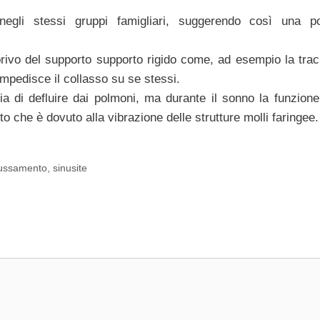
negli stessi gruppi famigliari, suggerendo così una po
 privo del supporto supporto rigido come, ad esempio la trac
mpedisce il collasso su se stessi.
ria di defluire dai polmoni, ma durante il sonno la funzione 
o che è dovuto alla vibrazione delle strutture molli faringee.
ussamento
,
sinusite