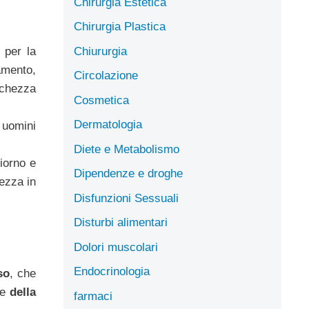
Chirurgia Estetica
Chirurgia Plastica
Chiururgia
 per la
amento,
Circolazione
nchezza
Cosmetica
Dermatologia
i uomini
Diete e Metabolismo
iorno e
Dipendenze e droghe
lezza in
Disfunzioni Sessuali
Disturbi alimentari
Dolori muscolari
Endocrinologia
so
, che
 e
della
farmaci