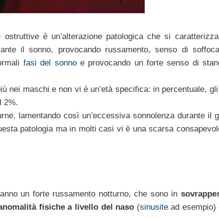
e
ostruttive è un’alterazione patologica che si caratterizza
urante il sonno, provocando russamento, senso di soffoc
ormali
fasi del sonno
e provocando un forte senso di sta
più nei maschi e non vi è un’età specifica: in percentuale, gl
l 2%.
urne, lamentando così un’eccessiva sonnolenza durante il g
i questa patologia ma in molti casi vi è una scarsa consapevo
 hanno un forte russamento notturno, che sono in
sovrappe
anomalità fisiche a livello del naso
(
sinusite
ad esempio)