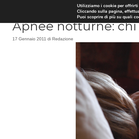
Vai
Utilizziamo i cookie per offrirt
DIETE E METABOLISMO
PSIC
Cliccando sulla pagina, effettua
al
Puoi scoprire di più su quali c
contenuto
Apnee notturne: chi 
17 Gennaio 2011
di
Redazione