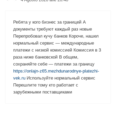
Ребята у кого бизнес за границей А
документы требуют каждый раз новые
Перепробовал кучу банков Короче, нашел
нормальный сервис — международные
платежи с низкой комиссией Комиссия в 3
раза ниже банковской В общем,
сохраняйте себе — платежи за границу
https://onlajn-z65.mezhdunarodnye-platezhi-
vek.ru
Используйте нормальный сервис
Перешлите тому кто работает с
зарубежными поставщиками