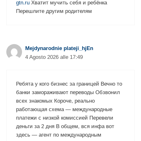
gtn.ru
Хватит мучить себя и ребёнка
Перешлите другим родителям
Mejdynarodnie plateji_hjEn
4 Agosto 2026 alle 17:49
Ребята у кого бизнес за границей Вечно то
банки замораживают переводы Обзвонил
всех знакомых Короче, реально
работающая схема — международные
платежи с низкой комиссией Перевели
деньги за 2 дня В общем, вся инфа вот
здесь — агент по международным