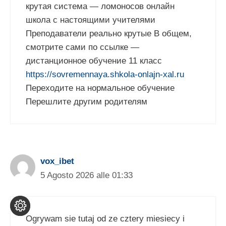
крутая система — ломоносов онлайн
школа с настоящими учителями
Преподаватели реально крутые В общем,
смотрите сами по ссылке —
дистанционное обучение 11 класс
https://sovremennaya.shkola-onlajn-xal.ru
Переходите на нормальное обучение
Перешлите другим родителям
vox_ibet
5 Agosto 2026 alle 01:33
Ogrywam sie tutaj od ze cztery miesiecy i