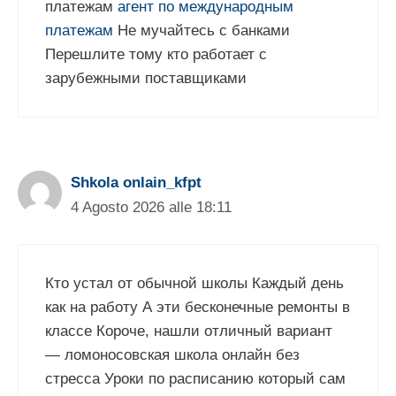
платежам
агент по международным
платежам
Не мучайтесь с банками
Перешлите тому кто работает с
зарубежными поставщиками
Shkola onlain_kfpt
4 Agosto 2026 alle 18:11
Кто устал от обычной школы Каждый день
как на работу А эти бесконечные ремонты в
классе Короче, нашли отличный вариант
— ломоносовская школа онлайн без
стресса Уроки по расписанию который сам