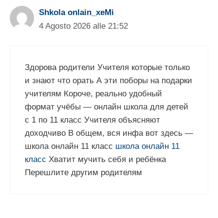
Shkola onlain_xeMi
4 Agosto 2026 alle 21:52
Здорова родители Учителя которые только
и знают что орать А эти поборы на подарки
учителям Короче, реально удобный
формат учёбы — онлайн школа для детей
с 1 по 11 класс Учителя объясняют
доходчиво В общем, вся инфа вот здесь —
школа онлайн 11 класс
школа онлайн 11
класс
Хватит мучить себя и ребёнка
Перешлите другим родителям