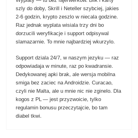
Wyplaty — tu bez fajerwerkow. Blik i karty
szly do doby, Skrill i Neteller szybciej, jakies
2-6 godzin, krypto zeszlo w niecala godzine.
Raz jednak wyplata wisiala trzy dni bo
dorzucili weryfikacje i support odpisywal
slamazarnie. To mnie najbardziej wkurzylo.
Support dziala 24/7, w naszym jezyku — raz
odpowiadaja w minute, raz po kwadransie.
Dedykowanej apki brak, ale wersja mobilna
smiga bez zaciec na Androidzie. Curacao,
czyli nie Malta, ale u mnie nic nie zginelo. Dla
kogos z PL — jest przyzwoicie, tylko
regulamin bonusu przeczytajcie, bo tam
diabel tkwi.