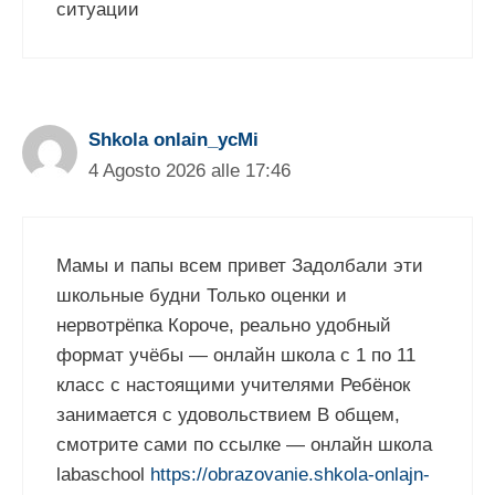
ситуации
Shkola onlain_ycMi
4 Agosto 2026 alle 17:46
Мамы и папы всем привет Задолбали эти
школьные будни Только оценки и
нервотрёпка Короче, реально удобный
формат учёбы — онлайн школа с 1 по 11
класс с настоящими учителями Ребёнок
занимается с удовольствием В общем,
смотрите сами по ссылке — онлайн школа
labaschool
https://obrazovanie.shkola-onlajn-