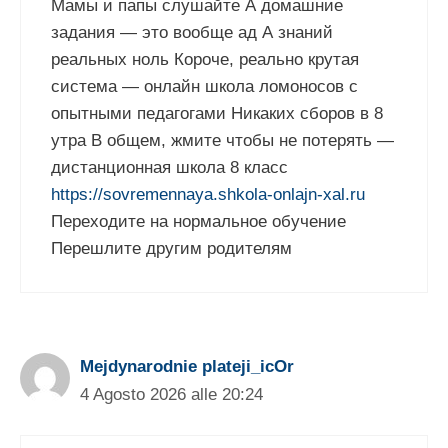
Мамы и папы слушайте А домашние
задания — это вообще ад А знаний
реальных ноль Короче, реально крутая
система — онлайн школа ломоносов с
опытными педагогами Никаких сборов в 8
утра В общем, жмите чтобы не потерять —
дистанционная школа 8 класс
https://sovremennaya.shkola-onlajn-xal.ru
Переходите на нормальное обучение
Перешлите другим родителям
Mejdynarodnie plateji_icOr
4 Agosto 2026 alle 20:24