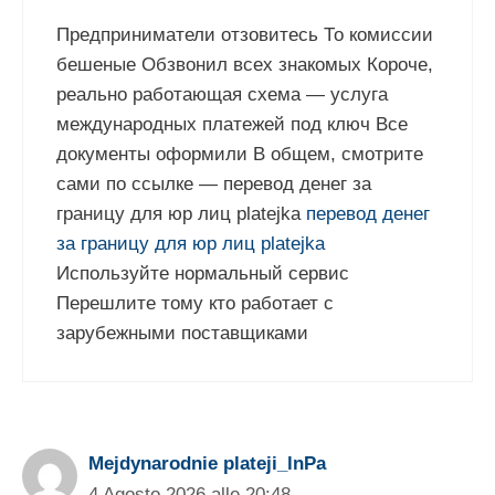
Предприниматели отзовитесь То комиссии
бешеные Обзвонил всех знакомых Короче,
реально работающая схема — услуга
международных платежей под ключ Все
документы оформили В общем, смотрите
сами по ссылке — перевод денег за
границу для юр лиц platejka
перевод денег
за границу для юр лиц platejka
Используйте нормальный сервис
Перешлите тому кто работает с
зарубежными поставщиками
Mejdynarodnie plateji_lnPa
4 Agosto 2026 alle 20:48