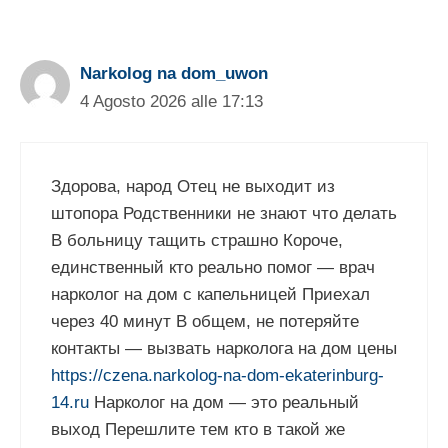
Narkolog na dom_uwon
4 Agosto 2026 alle 17:13
Здорова, народ Отец не выходит из
штопора Родственники не знают что делать
В больницу тащить страшно Короче,
единственный кто реально помог — врач
нарколог на дом с капельницей Приехал
через 40 минут В общем, не потеряйте
контакты — вызвать нарколога на дом цены
https://czena.narkolog-na-dom-ekaterinburg-
14.ru
Нарколог на дом — это реальный
выход Перешлите тем кто в такой же