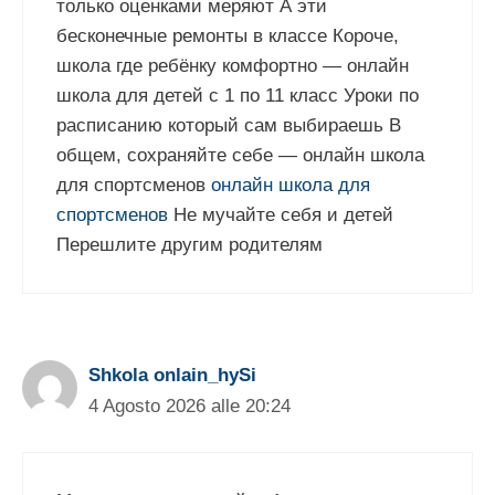
только оценками меряют А эти
бесконечные ремонты в классе Короче,
школа где ребёнку комфортно — онлайн
школа для детей с 1 по 11 класс Уроки по
расписанию который сам выбираешь В
общем, сохраняйте себе — онлайн школа
для спортсменов
онлайн школа для
спортсменов
Не мучайте себя и детей
Перешлите другим родителям
Shkola onlain_hySi
4 Agosto 2026 alle 20:24