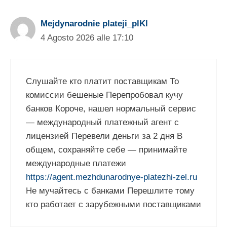
Mejdynarodnie plateji_plKl
4 Agosto 2026 alle 17:10
Слушайте кто платит поставщикам То
комиссии бешеные Перепробовал кучу
банков Короче, нашел нормальный сервис
— международный платежный агент с
лицензией Перевели деньги за 2 дня В
общем, сохраняйте себе — принимайте
международные платежи
https://agent.mezhdunarodnye-platezhi-zel.ru
Не мучайтесь с банками Перешлите тому
кто работает с зарубежными поставщиками