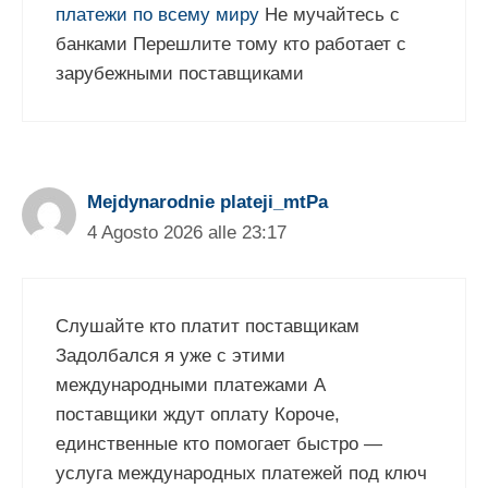
платежи по всему миру
Не мучайтесь с
банками Перешлите тому кто работает с
зарубежными поставщиками
Mejdynarodnie plateji_mtPa
4 Agosto 2026 alle 23:17
Слушайте кто платит поставщикам
Задолбался я уже с этими
международными платежами А
поставщики ждут оплату Короче,
единственные кто помогает быстро —
услуга международных платежей под ключ