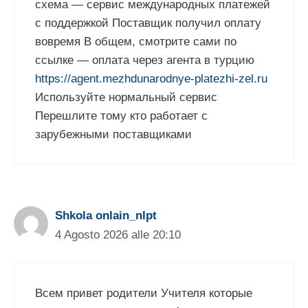
схема — сервис международных платежей
с поддержкой Поставщик получил оплату
вовремя В общем, смотрите сами по
ссылке — оплата через агента в турцию
https://agent.mezhdunarodnye-platezhi-zel.ru
Используйте нормальный сервис
Перешлите тому кто работает с
зарубежными поставщиками
Shkola onlain_nlpt
4 Agosto 2026 alle 20:10
Всем привет родители Учителя которые