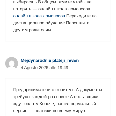
выбираешь В общем, жмите чтобы не
потерять — онлайн школа ломоносов
онлайн школа ломоносов
Переходите на
дистанционное обучение Перешлите
другим родителям
Mejdynarodnie plateji_nwEn
4 Agosto 2026 alle 19:49
Предприниматели отзовитесь А документы
требуют каждый раз новые А поставщики
ждут оплату Короче, нашел нормальный
сервис — платежи по всему миру с