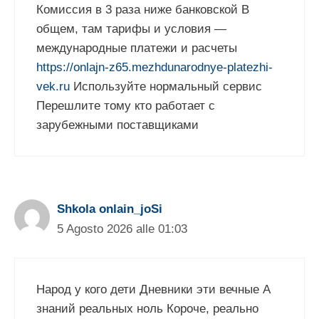
Комиссия в 3 раза ниже банковской В
общем, там тарифы и условия —
международные платежи и расчеты
https://onlajn-z65.mezhdunarodnye-platezhi-
vek.ru
Используйте нормальный сервис
Перешлите тому кто работает с
зарубежными поставщиками
Shkola onlain_joSi
5 Agosto 2026 alle 01:03
Народ у кого дети Дневники эти вечные А
знаний реальных ноль Короче, реально