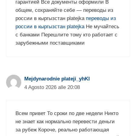
гарантией Все документы оформили В
общем, сохраняйте себе — переводы из
россии в кыргызстан platejka
переводы из
россии в кыргызстан platejka
Не мучайтесь
с банками Перешлите тому кто работает с
зарубежными поставщиками
Mejdynarodnie plateji_yhKl
4 Agosto 2026 alle 20:08
Всем привет То сроки по две недели Никто
не знает как нормально перевести деньги
за рубеж Короче, реально работающая