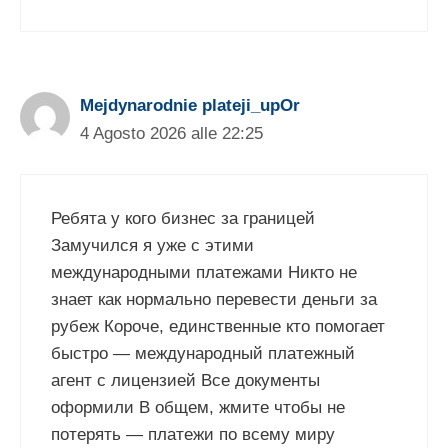
Mejdynarodnie plateji_upOr
4 Agosto 2026 alle 22:25
Ребята у кого бизнес за границей
Замучился я уже с этими
международными платежами Никто не
знает как нормально перевести деньги за
рубеж Короче, единственные кто помогает
быстро — международный платежный
агент с лицензией Все документы
оформили В общем, жмите чтобы не
потерять — платежи по всему миру