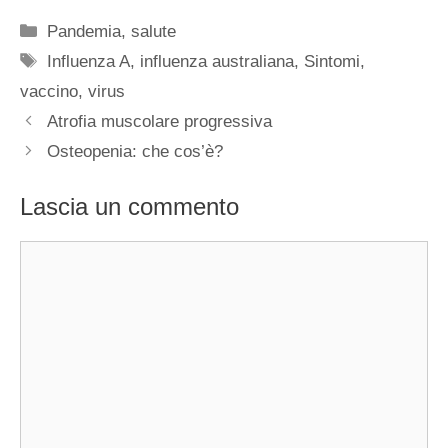
Categorie
Pandemia
,
salute
Tag
Influenza A
,
influenza australiana
,
Sintomi
,
vaccino
,
virus
Atrofia muscolare progressiva
Osteopenia: che cos’è?
Lascia un commento
Commento