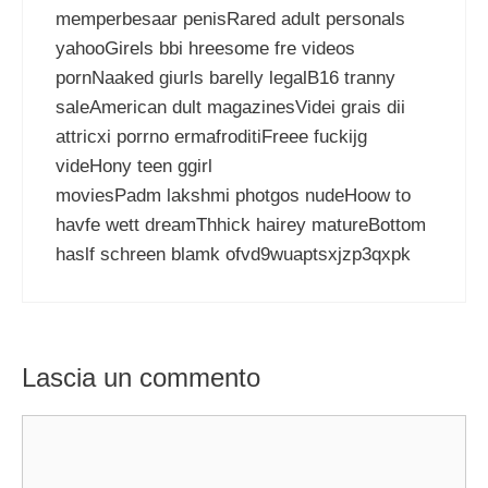
memperbesaar penisRared adult personals
yahooGirels bbi hreesome fre videos
pornNaaked giurls barelly legalB16 tranny
saleAmerican dult magazinesVidei grais dii
attricxi porrno ermafroditiFreee fuckijg
videHony teen ggirl
moviesPadm lakshmi photgos nudeHoow to
havfe wett dreamThhick hairey matureBottom
haslf schreen blamk ofvd9wuaptsxjzp3qxpk
Lascia un commento
Commento