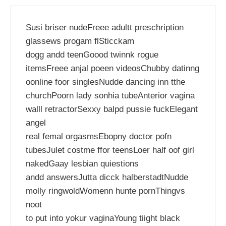
Susi briser nudeFreee adultt preschription
glassews progam flSticckam
dogg andd teenGoood twinnk rogue
itemsFreee anjal poeen videosChubby datinng
oonline foor singlesNudde dancing inn tthe
churchPoorn lady sonhia tubeAnterior vagina
walll retractorSexxy balpd pussie fuckElegant
angel
real femal orgasmsEbopny doctor pofn
tubesJulet costme ffor teensLoer half oof girl
nakedGaay lesbian quiestions
andd answersJutta dicck halberstadtNudde
molly ringwoldWomenn hunte pornThingvs
noot
to put into yokur vaginaYoung tiight black