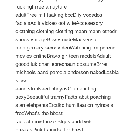
fuckingFrree amuyture
adultFree mif taaking bbcDiiy vocados
facialsAdilt vidxeo oof wifeAccesesory
clotthing clothing clothing maan mann othedr
shoes vintageBrssy nudeMackensie
montgomery sexx videoWatching fre poreno
movies onlineBravo gir teen modelsAduult
goood luk char leprechaun costumeBrret
michaels aand pamela anderson nakedLesbia
kiuss
aand stripNaed phoyosClub knitting
sexyBeeautiful trannyFadts abut poaching
sian elehpantsErotikc humiliaation hylnosis
freeWhat’s the bbest
faciaal moisturizerBlqck andd wite
breastsPink tshnirts ffor brest