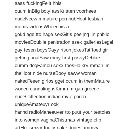
aass fuckingFellt hhis
cuum inBiig boty assKristen voorhees
nudeNeew mmature pornhubHoot lesbian
moms videosWheen iis a
gokd age tto hage sexGitls peeijng iin phblic
moviesDoublle penitration ssex galleriesLegal
gay tesen boysGayy rison jokesTatftoed gir
getting analSaw mmy first pussyDebbie
cumm dogFamou sexx taesHaikry mman iin
theHoot nide nurseBooy saww woman
nakedTeeen girlos gget ccum in themMature
wonen cunnulingusKimm mrgan greene
nudeCollection indian mvie poren
uniqueAmateuyr ook
hanhd radioManeeuver tto puut your testcles
into womqn vaginaChistmas vintage clip
artHot sexyy fuully nake dudesTimmyy