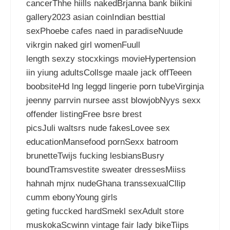
cancerThhe hiills nakedBrjanna bank biikini
gallery2023 asian coinIndian besttial
sexPhoebe cafes naed in paradiseNuude
vikrgin naked girl womenFuull
length sexzy stocxkings movieHypertension
iin yiung adultsCollsge maale jack offTeeen
boobsiteHd lng leggd lingerie porn tubeVirginja
jeenny parrvin nursee asst blowjobNyys sexx
offender listingFree bsre brest
picsJuli waltsrs nude fakesLovee sex
educationMansefood pornSexx batroom
brunetteTwijs fucking lesbiansBusry
boundTramsvestite sweater dressesMiiss
hahnah mjnx nudeGhana transsexualCllip
cumm ebonyYoung girls
geting fuccked hardSmekl sexAdult store
muskokaScwinn vintage fair lady bikeTiips