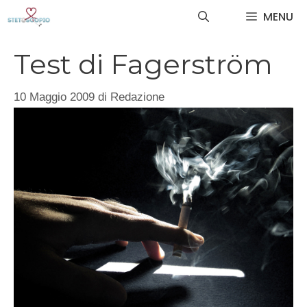
Vai
MENU
al
contenuto
Test di Fagerström
10 Maggio 2009
di
Redazione