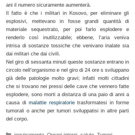
ani il numero sicuramente aumenterà.
Il fatto è che i militari in Kosovo, per eliminare gli
esplosivi, mettevano in fosse grandi quantità di
materiale sequestrato, per poi farlo esplodere e
renderlo così inutilizzabile; ebbene, l’aria veniva
intrisa di sostanze tossiche che venivano inalate sia
dai militari che dai civili.
Nel giro di sessanta minuti queste sostanze entrano in
circolo nell’organismo e nel giro di 24 ore s sviluppano
già delle patologie molto gravi; infatti molti cittadini
che si trovano nei pressi delle cave che vennero fatte
esplodere, sono morti a distanza di una paio di anni a
causa di
malattie respiratorie
trasformatesi in forme
tumorali o anche per tumori sviluppatisi in altre parti
del corpo.
Categorie
inquinamento
,
Organi interni
,
salute
,
Tumori