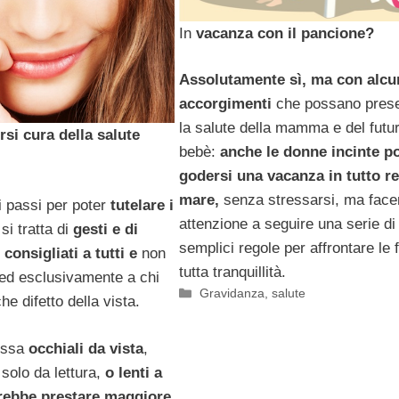
In
vacanza con il pancione?
Assolutamente sì, ma con alcu
accorgimenti
che possano pres
la salute della mamma e del futu
rsi cura della salute
bebè:
anche le donne incinte 
godersi una vacanza in tutto re
mare,
senza stressarsi, ma fac
 passi per poter
tutelare i
attenzione a seguire una serie di
si tratta di
gesti e di
semplici regole per affrontare le f
consigliati a tutti e
non
tutta tranquillità.
o ed esclusivamente a chi
Categorie
Gravidanza
,
salute
he difetto della vista.
dossa
occhiali da vista
,
solo da lettura,
o lenti a
rebbe prestare maggiore