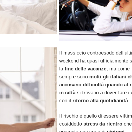
Il massiccio controesodo dell’ult
weekend ha quasi ufficialmente s
la
fine delle vacanze,
ma come
sempre sono
molti gli italiani c
accusano difficoltà quando al r
in città
si trovano a dover fare i 
con il
ritorno alla quotidianità.
Il rischio è quello di essere vitti
cosiddetto
stress da rientro
che
presenta una serie di
sintomi