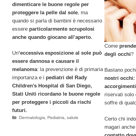
dimenticare le buone regole per
proteggere la pelle dal sole
, ma
quando si parla di bambini è necessario
essere
particolarmente scrupolosi
anche quando giocano all’aperto.
Come
prende
Un
’eccessiva esposizione al sole può
degli occhi
?
essere dannosa e causare il
melanoma
: la prevenzione è di primaria
Bastano pochi
importanza e i
pediatri del Rady
nostri occhi:
Children’s Hospital di San Diego,
accorgimenti 
Stati Uniti ricordano le buone regole
riservati sol
per proteggere i piccoli da rischi
soffre di qualc
futuri.
Categorie
Dermatologia
,
Pediatria
,
salute
Certo chi in
magari anche 
contatto dov