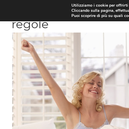
Vai
Utilizziamo i cookie per offrirt
DIETE E METABOLISMO
PSIC
Cliccando sulla pagina, effettua
al
Puoi scoprire di più su quali c
contenuto
regole