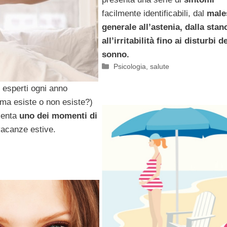
facilmente identificabili, dal
male
generale all’astenia, dalla sta
all’irritabilità fino ai disturbi de
sonno.
Categorie
Psicologia
,
salute
i esperti ogni anno
(ma esiste o non esiste?)
senta
uno dei momenti di
vacanze estive.