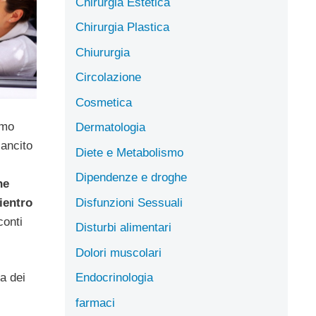
Chirurgia Estetica
Chirurgia Plastica
Chiururgia
Circolazione
Cosmetica
imo
Dermatologia
ancito
Diete e Metabolismo
Dipendenze e droghe
he
Disfunzioni Sessuali
ientro
conti
Disturbi alimentari
Dolori muscolari
Endocrinologia
ma dei
farmaci