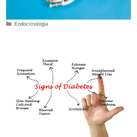
Categorie
Endocrinologia