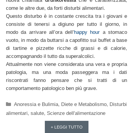
nuova chiamata
drunkoressia
che è caratterizzata,
come le altre due, da forti disturbi alimentari.
Questo disturbo è in costante crescita tra i giovani e
consiste di tenersi a digiuno per tutto il giorno, in
modo da arrivare all’ora dell’
happy hour
a stomaco
vuoto, in modo da buttarsi a capofitto sui buffet a base
di tartine e pizzette ricche di grassi e di calorie,
accompagnando il tutto da superalcolici.
Attualmente non viene considerata una vera e propria
patologia, ma una moda passeggera ma i dati
riscontrati fanno pensare che si tratti di un
comportamento patologico ben più grave.
Categorie
Anoressia e Bulimia
,
Diete e Metabolismo
,
Disturbi
alimentari
,
salute
,
Scienze dell'alimentazione
+ LEGGI TUTTO