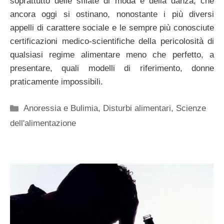
soprattutto delle sfilate di moda e della danza, che
ancora oggi si ostinano, nonostante i più diversi
appelli di carattere sociale e le sempre più conosciute
certificazioni medico-scientifiche della pericolosità di
qualsiasi regime alimentare meno che perfetto, a
presentare, quali modelli di riferimento, donne
praticamente impossibili.
Categorie
Anoressia e Bulimia
,
Disturbi alimentari
,
Scienze
dell'alimentazione