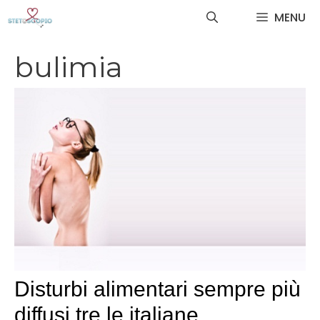
Vai
MENU
al
contenuto
bulimia
Disturbi alimentari sempre più
diffusi tre le italiane