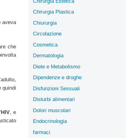
Chirurgia Estetica
Chirurgia Plastica
re aveva
Chiururgia
Circolazione
Cosmetica
are che
involta
Dermatologia
Diete e Metabolismo
Dipendenze e droghe
’adulto,
 quindi
Disfunzioni Sessuali
Disturbi alimentari
Dolori muscolari
l’HIV
, e
sticato
Endocrinologia
farmaci