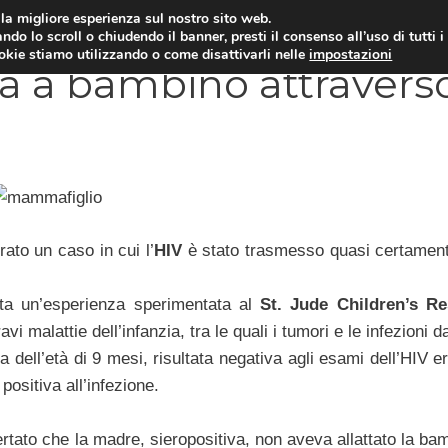
i la migliore esperienza sul nostro sito web.
OLOGIA
NEUROLOGIA
CARDIOLOGIA
SA
ndo lo scroll o chiudendo il banner, presti il consenso all’uso di tutti i
ookie stiamo utilizzando o come disattivarli nelle
impostazioni
a bambino attraverso 
rato un caso in cui l’
HIV
è stato trasmesso quasi certament
rta un’esperienza sperimentata al
St. Jude Children’s R
 malattie dell’infanzia, tra le quali i tumori e le infezioni d
 dell’età di 9 mesi, risultata negativa agli esami dell’HIV e
ositiva all’infezione.
rtato che la madre, sieropositiva, non aveva allattato la bam