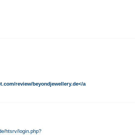
ilot.com/review/beyondjewellery.de</a
.de/htsrv/login.php?