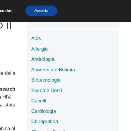
LUTE
SCIENZE DELL’ALIMENTAZIONE
 cookie
Accetta
il
Aids
Allergie
Andrologia
Anoressia e Bulimia
e dalla
Biotecnologie
esearch
Bocca e Denti
a HIV.
Capelli
ra stata
Cardiologia
Chiropratica
bina al