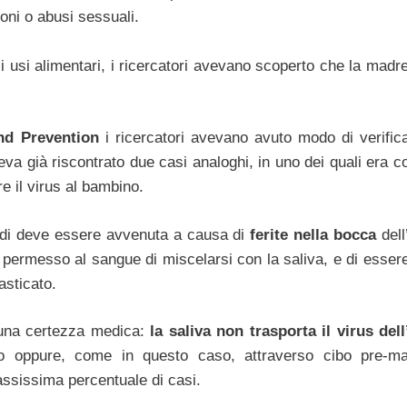
oni o abusi sessuali.
gli usi alimentari, i ricercatori avevano scoperto che la mad
nd Prevention
i ricercatori avevano avuto modo di verific
a già riscontrato due casi analoghi, in uno dei quali era co
re il virus al bambino.
uindi deve essere avvenuta a causa di
ferite nella bocca
dell
permesso al sangue di miscelarsi con la saliva, e di essere
asticato.
è una certezza medica:
la saliva non trasporta il virus del
cio oppure, come in questo caso, attraverso cibo pre-ma
assissima percentuale di casi.