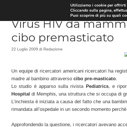
Vai
Utilizziamo i cookie per offrirt
DIETE E METABOLISMO
PSIC
Cliccando sulla pagina, effettua
al
Puoi scoprire di più su quali c
contenuto
Virus HIV da mamma 
cibo premasticato
22 Luglio 2009
di
Redazione
Un equipe di ricercatori americani ricercatori ha regist
madre al bambino attraverso
cibo pre-masticato
.
Lo studio è apparso sulla rivista
Pediatrics
, e ripo
Hospital
di Memphis, una struttura che si occupa di gravi
L’inchiesta è iniziata a causa del fatto che una bambina
rimandata all’ospedale in un secondo momento perchè p
Approfondendo la questione, i ricercatori avevano acce