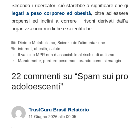
Secondo i ricercatori ciò starebbe a significare che q
legati a peso corporeo ed obesità
, oltre ad esser
propensi ed inclini a correre i rischi derivati dall
organizzazioni mediche e scientifiche.
Categorie
Diete e Metabolismo
,
Scienze dell'alimentazione
Tag
internet
,
obesità
,
salute
Il vaccino MPR non è associabile al rischio di autismo
Mandometer, perdere peso monitorando come si mangia
22 commenti su “Spam sui prod
adoloescenti”
TrustGuru Brasil Relatório
11 Giugno 2026 alle 00:05