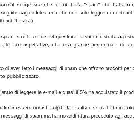
ournal
suggerisce che le pubblicità “spam” che trattano 
 seguite dagli adolescenti che non solo leggono i contenuti
i pubblicizzati.
 spam e truffe online nel questionario somministrato agli stu
 alle loro aspettative, che una grande percentuale di stu
ato di aver letto i messaggi di spam che offrono prodotti per
tto pubblicizzato
.
iarato di leggere le e-mail e quasi il 5% ha acquistato il prod
io di essere rimasti colpiti dai risultati, soprattutto in col
 i messaggi di spam ma hanno addirittura proceduto agli acqui