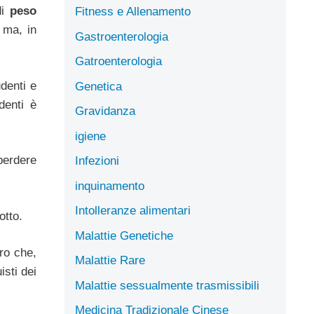
di
peso
Fitness e Allenamento
 ma, in
Gastroenterologia
Gatroenterologia
denti e
Genetica
denti è
Gravidanza
igiene
 perdere
Infezioni
inquinamento
Intolleranze alimentari
otto.
Malattie Genetiche
oro che,
Malattie Rare
sti dei
Malattie sessualmente trasmissibili
Medicina Tradizionale Cinese