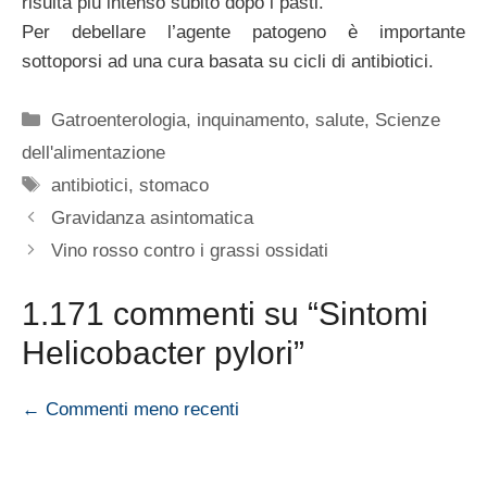
risulta più intenso subito dopo i pasti.
Per debellare l’agente patogeno è importante
sottoporsi ad una cura basata su cicli di antibiotici.
Categorie
Gatroenterologia
,
inquinamento
,
salute
,
Scienze
dell'alimentazione
Tag
antibiotici
,
stomaco
Gravidanza asintomatica
Vino rosso contro i grassi ossidati
1.171 commenti su “Sintomi
Helicobacter pylori”
Navigazione
← Commenti meno recenti
commenti