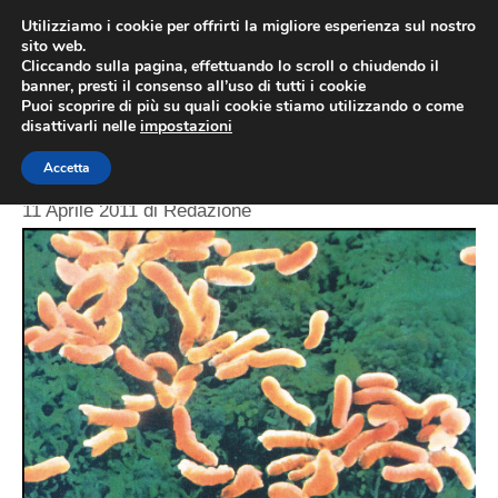
Vai
MENU
Utilizziamo i cookie per offrirti la migliore esperienza sul nostro
al
sito web.
Cliccando sulla pagina, effettuando lo scroll o chiudendo il
contenuto
banner, presti il consenso all’uso di tutti i cookie
Sintomi
Puoi scoprire di più su quali cookie stiamo utilizzando o come
disattivarli nelle
impostazioni
Helicobacter pylori
Accetta
11 Aprile 2011
di
Redazione