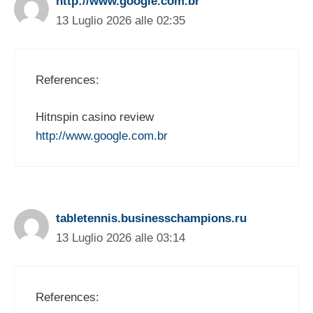
http://www.google.com.br
13 Luglio 2026 alle 02:35
References:
Hitnspin casino review
http://www.google.com.br
tabletennis.businesschampions.ru
13 Luglio 2026 alle 03:14
References: