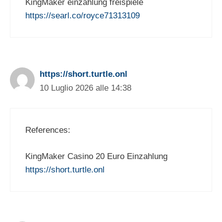
KingMaker einzahlung freispiele
https://searl.co/royce71313109
https://short.turtle.onl
10 Luglio 2026 alle 14:38
References:
KingMaker Casino 20 Euro Einzahlung
https://short.turtle.onl