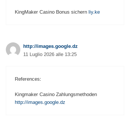
KingMaker Casino Bonus sichern
liy.ke
http://images.google.dz
11 Luglio 2026 alle 13:25
References:
Kingmaker Casino Zahlungsmethoden
http://images.google.dz