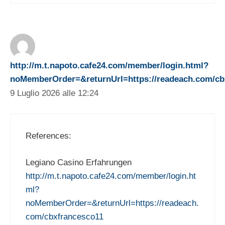
http://m.t.napoto.cafe24.com/member/login.html?
noMemberOrder=&returnUrl=https://readeach.com/cb
9 Luglio 2026 alle 12:24
References:
Legiano Casino Erfahrungen
http://m.t.napoto.cafe24.com/member/login.ht
ml?
noMemberOrder=&returnUrl=https://readeach.
com/cbxfrancesco11