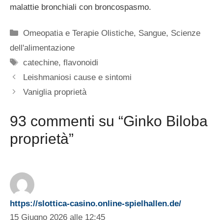
malattie bronchiali con broncospasmo.
Categorie
Omeopatia e Terapie Olistiche
,
Sangue
,
Scienze
dell'alimentazione
Tag
catechine
,
flavonoidi
Leishmaniosi cause e sintomi
Vaniglia proprietà
93 commenti su “Ginko Biloba
proprietà”
https://slottica-casino.online-spielhallen.de/
15 Giugno 2026 alle 12:45