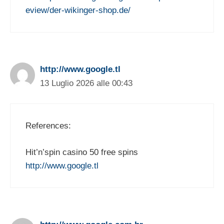
eview/der-wikinger-shop.de/
http://www.google.tl
13 Luglio 2026 alle 00:43
References:
Hit’n’spin casino 50 free spins
http://www.google.tl