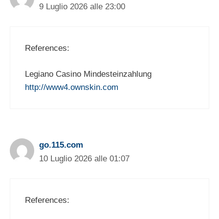
9 Luglio 2026 alle 23:00
References:
Legiano Casino Mindesteinzahlung
http://www4.ownskin.com
go.115.com
10 Luglio 2026 alle 01:07
References: