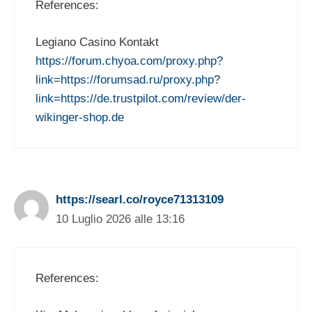
References:
Legiano Casino Kontakt
https://forum.chyoa.com/proxy.php?
link=https://forumsad.ru/proxy.php?
link=https://de.trustpilot.com/review/der-
wikinger-shop.de
https://searl.co/royce71313109
10 Luglio 2026 alle 13:16
References: