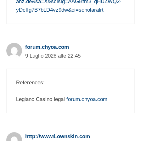
anz.de&sa=X&scisig=AAGBfm3_qHUZWQ2-
yDcIIg7B7bLD4vz9dw&oi=scholaralrt
forum.chyoa.com
9 Luglio 2026 alle 22:45
References:
Legiano Casino legal
forum.chyoa.com
http://www4.ownskin.com