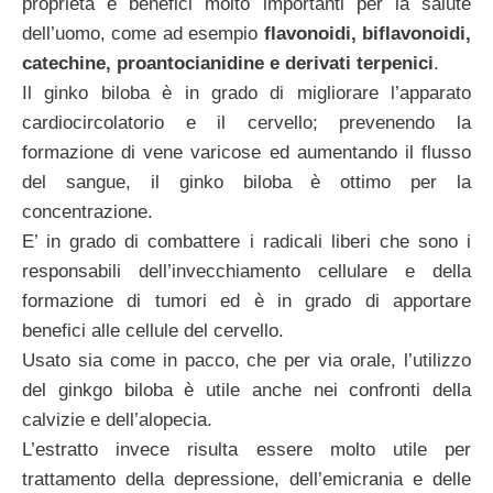
proprietà e benefici molto importanti per la salute
dell’uomo, come ad esempio
flavonoidi, biflavonoidi,
catechine, proantocianidine e derivati terpenici
.
Il ginko biloba è in grado di migliorare l’apparato
cardiocircolatorio e il cervello; prevenendo la
formazione di vene varicose ed aumentando il flusso
del sangue, il ginko biloba è ottimo per la
concentrazione.
E’ in grado di combattere i radicali liberi che sono i
responsabili dell’invecchiamento cellulare e della
formazione di tumori ed è in grado di apportare
benefici alle cellule del cervello.
Usato sia come in pacco, che per via orale, l’utilizzo
del ginkgo biloba è utile anche nei confronti della
calvizie e dell’alopecia.
L’estratto invece risulta essere molto utile per
trattamento della depressione, dell’emicrania e delle