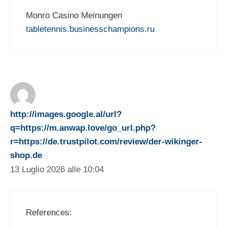
Monro Casino Meinungen
tabletennis.businesschampions.ru
http://images.google.al/url?
q=https://m.anwap.love/go_url.php?
r=https://de.trustpilot.com/review/der-wikinger-
shop.de
13 Luglio 2026 alle 10:04
References: