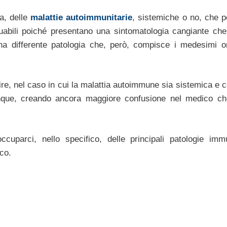
a, delle
malattie autoimmunitarie
, sistemiche o no, che 
duabili poiché presentano una sintomatologia cangiante che
na differente patologia che, però, compisce i medesimi o
ire, nel caso in cui la malattia autoimmune sia sistemica e c
 dunque, creando ancora maggiore confusione nel medico c
uparci, nello specifico, delle principali patologie immu
co.