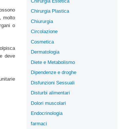
Chirurgia Estetica
possono
Chirurgia Plastica
, molto
Chiururgia
rgani o
Circolazione
Cosmetica
olpisca
Dermatologia
he deve
Diete e Metabolismo
Dipendenze e droghe
nitarie
Disfunzioni Sessuali
Disturbi alimentari
Dolori muscolari
Endocrinologia
farmaci