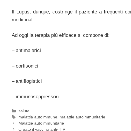
Il Lupus, dunque, costringe il paziente a frequenti con
medicinali.
Ad oggi la terapia più efficace si compone di:
– antimalarici
– cortisonici
– antiflogistici
– immunosoppressori
Categorie
salute
Tag
malattia autoimmune
,
malattie autoimmunitarie
Malattie autoimmunitarie
Creato il vaccino anti-HIV