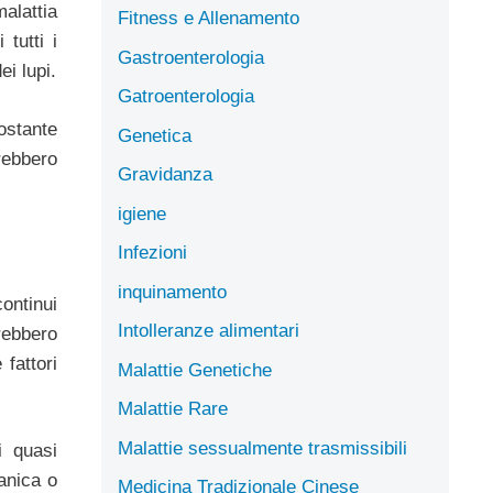
alattia
Fitness e Allenamento
tutti i
Gastroenterologia
ei lupi.
Gatroenterologia
ostante
Genetica
erebbero
Gravidanza
igiene
Infezioni
inquinamento
ontinui
Intolleranze alimentari
rebbero
fattori
Malattie Genetiche
Malattie Rare
Malattie sessualmente trasmissibili
i quasi
anica o
Medicina Tradizionale Cinese