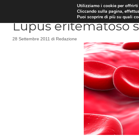
Vai
Utilizziamo i cookie per offrirt
DIETE E METABOLISMO
PSIC
Cliccando sulla pagina, effettua
al
Puoi scoprire di più su quali c
contenuto
Lupus eritematoso s
28 Settembre 2011
di
Redazione