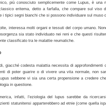
mico, più conosciuto semplicemente come Lupus, è una m
ssico eritema, detto a farfalla, che compare sul viso di 
e i tipici segni bianchi che si possono individuare sul muso d
lte, interessa molti organi e tessuti del corpo umano. Non
insorgenza sia stato individuato nei reni e che questi risult
te classificato tra le malattie reumatiche.
O
udi, giacché codesta malattia necessita di approfondimenti c
nti di poter guarire o di vivere una vita normale, non sa
Lupus sebbene vi sia una certa propensione a credere che 
logia in questione.
rica, infatti, l’eziologia del lupus sarebbe da ricercars
zienti statunitensi apparterebbero ad etnie (come quella isp