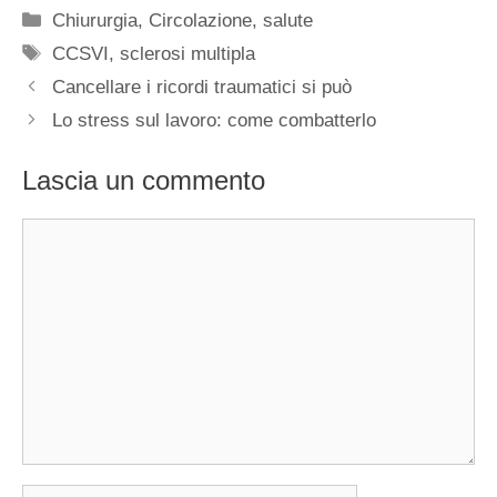
Categorie
Chiururgia
,
Circolazione
,
salute
Tag
CCSVI
,
sclerosi multipla
Cancellare i ricordi traumatici si può
Lo stress sul lavoro: come combatterlo
Lascia un commento
Commento