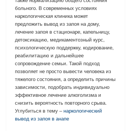
также нормализацию общего состояния
больного. В современных условиях
наркологическая клиника может
предложить вывод из запоя на дому,
лечение запоя в стационаре, капельницу,
детоксикацию, медикаментозный курс,
психологическую поддержку, кодирование,
реабилитацию и дальнейшее
сопровождение семьи. Такой подход
позволяет не просто вывести человека из
тяжелого состояния, а определить причины
зависимости, подобрать индивидуально
эффективное лечение алкоголизма и
снизить вероятность повторного срыва.
Углубиться в тему –
наркологический
вывод из запоя в анапе