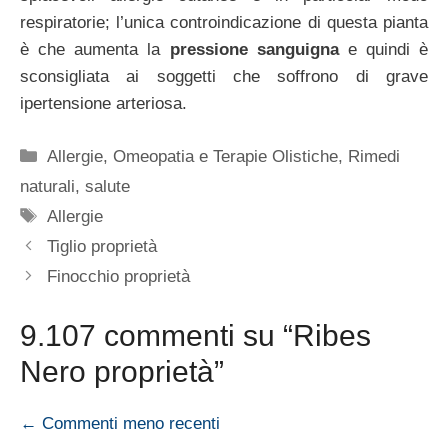
respiratorie; l’unica controindicazione di questa pianta
è che aumenta la
pressione sanguigna
e quindi è
sconsigliata ai soggetti che soffrono di grave
ipertensione arteriosa.
Categorie
Allergie
,
Omeopatia e Terapie Olistiche
,
Rimedi
naturali
,
salute
Tag
Allergie
Tiglio proprietà
Finocchio proprietà
9.107 commenti su “Ribes
Nero proprietà”
Navigazione
← Commenti meno recenti