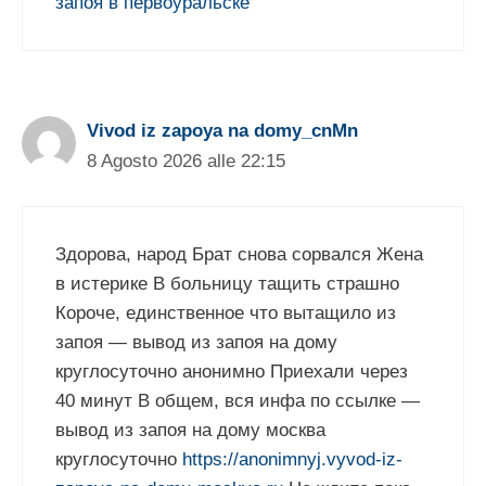
запоя в первоуральске
Vivod iz zapoya na domy_cnMn
8 Agosto 2026 alle 22:15
Здорова, народ Брат снова сорвался Жена
в истерике В больницу тащить страшно
Короче, единственное что вытащило из
запоя — вывод из запоя на дому
круглосуточно анонимно Приехали через
40 минут В общем, вся инфа по ссылке —
вывод из запоя на дому москва
круглосуточно
https://anonimnyj.vyvod-iz-