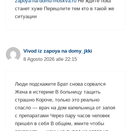
zapoya-na-domu-moskva.ru
Не ждите пока
станет хуже Перешлите тем кто в такой же
ситуации
Vivod iz zapoya na domy_jkki
8 Agosto 2026 alle 22:15
Люди подскажите Брат снова сорвался
Жена в истерике В больницу тащить
страшно Короче, только это реально
спасло — врач на дом капельница от запоя
с препаратами Через пару часов человек
пришёл в себя В общем, жмите чтобы