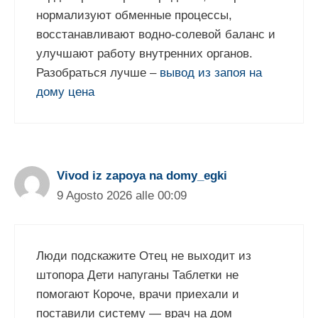
нормализуют обменные процессы,
восстанавливают водно-солевой баланс и
улучшают работу внутренних органов.
Разобраться лучше –
вывод из запоя на
дому цена
Vivod iz zapoya na domy_egki
9 Agosto 2026 alle 00:09
Люди подскажите Отец не выходит из
штопора Дети напуганы Таблетки не
помогают Короче, врачи приехали и
поставили систему — врач на дом