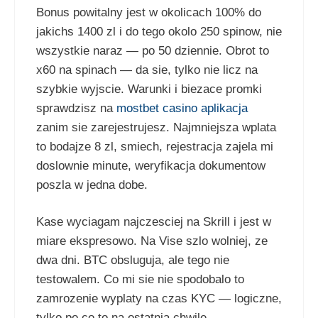
Bonus powitalny jest w okolicach 100% do
jakichs 1400 zl i do tego okolo 250 spinow, nie
wszystkie naraz — po 50 dziennie. Obrot to
x60 na spinach — da sie, tylko nie licz na
szybkie wyjscie. Warunki i biezace promki
sprawdzisz na
mostbet casino aplikacja
zanim sie zarejestrujesz. Najmniejsza wplata
to bodajze 8 zl, smiech, rejestracja zajela mi
doslownie minute, weryfikacja dokumentow
poszla w jedna dobe.
Kase wyciagam najczesciej na Skrill i jest w
miare ekspresowo. Na Vise szlo wolniej, ze
dwa dni. BTC obsluguja, ale tego nie
testowalem. Co mi sie nie spodobalo to
zamrozenie wyplaty na czas KYC — logiczne,
tylko po co to na ostatnia chwile.