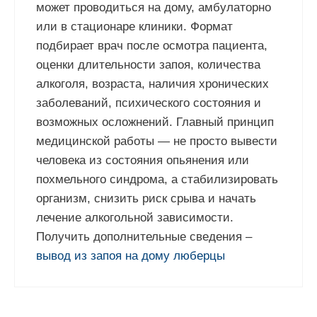
может проводиться на дому, амбулаторно
или в стационаре клиники. Формат
подбирает врач после осмотра пациента,
оценки длительности запоя, количества
алкоголя, возраста, наличия хронических
заболеваний, психического состояния и
возможных осложнений. Главный принцип
медицинской работы — не просто вывести
человека из состояния опьянения или
похмельного синдрома, а стабилизировать
организм, снизить риск срыва и начать
лечение алкогольной зависимости.
Получить дополнительные сведения –
вывод из запоя на дому люберцы