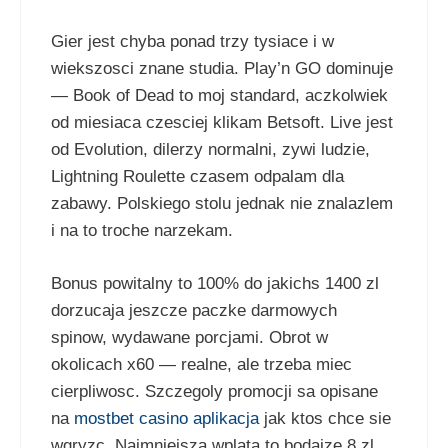
Gier jest chyba ponad trzy tysiace i w
wiekszosci znane studia. Play’n GO dominuje
— Book of Dead to moj standard, aczkolwiek
od miesiaca czesciej klikam Betsoft. Live jest
od Evolution, dilerzy normalni, zywi ludzie,
Lightning Roulette czasem odpalam dla
zabawy. Polskiego stolu jednak nie znalazlem
i na to troche narzekam.
Bonus powitalny to 100% do jakichs 1400 zl
dorzucaja jeszcze paczke darmowych
spinow, wydawane porcjami. Obrot w
okolicach x60 — realne, ale trzeba miec
cierpliwosc. Szczegoly promocji sa opisane
na
mostbet casino aplikacja
jak ktos chce sie
wgryzc. Najmniejsza wplata to bodajze 8 zl,