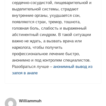
сердечно-сосудистой, пищеварительной и
выделительной системы, страдают
внутренние органы, ухудшается сон,
появляются страх, тремор, тошнота,
головная боль, слабость и выраженный
абстинентный синдром. В такой ситуации
важно не ждать, а вызвать врача или
нарколога, чтобы получить
профессиональное лечение быстро,
анонимно и под контролем специалистов.
Разобраться лучше –
анонимный вывод из
запоя в анапе
Williammuh