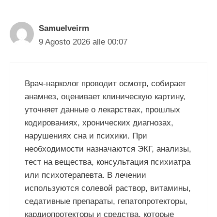
Samuelveirm
9 Agosto 2026 alle 00:07
Врач-нарколог проводит осмотр, собирает
анамнез, оценивает клиническую картину,
уточняет данные о лекарствах, прошлых
кодированиях, хронических диагнозах,
нарушениях сна и психики. При
необходимости назначаются ЭКГ, анализы,
тест на вещества, консультация психиатра
или психотерапевта. В лечении
используются солевой раствор, витамины,
седативные препараты, гепатопротекторы,
кардиопротекторы и средства, которые