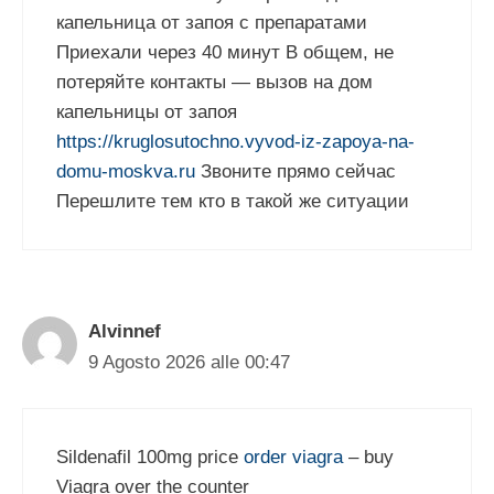
капельница от запоя с препаратами
Приехали через 40 минут В общем, не
потеряйте контакты — вызов на дом
капельницы от запоя
https://kruglosutochno.vyvod-iz-zapoya-na-
domu-moskva.ru
Звоните прямо сейчас
Перешлите тем кто в такой же ситуации
Alvinnef
9 Agosto 2026 alle 00:47
Sildenafil 100mg price
order viagra
– buy
Viagra over the counter