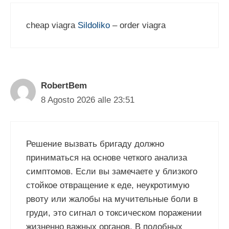
cheap viagra
Sildoliko
– order viagra
RobertBem
8 Agosto 2026 alle 23:51
Решение вызвать бригаду должно
приниматься на основе четкого анализа
симптомов. Если вы замечаете у близкого
стойкое отвращение к еде, неукротимую
рвоту или жалобы на мучительные боли в
груди, это сигнал о токсическом поражении
жизненно важных органов. В подобных