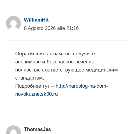
commenti
WilliamHit
8 Agosto 2026 alle 21:16
Обратившись к нам, вы получите
анонимное и безопасное лечение,
полностью соответствующее медицинским
стандартам.
Подробнее тут –
http://narcolog-na-dom-
novokuznetsk00.ru
ThomasJes