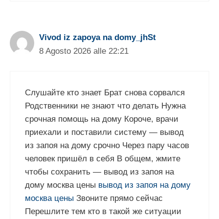
Vivod iz zapoya na domy_jhSt
8 Agosto 2026 alle 22:21
Слушайте кто знает Брат снова сорвался
Родственники не знают что делать Нужна
срочная помощь на дому Короче, врачи
приехали и поставили систему — вывод
из запоя на дому срочно Через пару часов
человек пришёл в себя В общем, жмите
чтобы сохранить — вывод из запоя на
дому москва цены
вывод из запоя на дому
москва цены
Звоните прямо сейчас
Перешлите тем кто в такой же ситуации