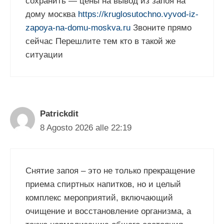
сохранить — цены на вывод из запоя на
дому москва
https://kruglosutochno.vyvod-iz-
zapoya-na-domu-moskva.ru
Звоните прямо
сейчас Перешлите тем кто в такой же
ситуации
Patrickdit
8 Agosto 2026 alle 22:19
Снятие запоя – это не только прекращение
приема спиртных напитков, но и целый
комплекс мероприятий, включающий
очищение и восстановление организма, а