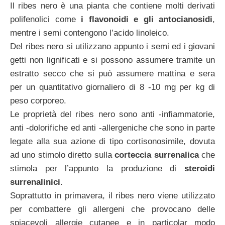
Il ribes nero è una pianta che contiene molti derivati
polifenolici come
i flavonoidi e gli antocianosidi
,
mentre i semi contengono l’acido linoleico.
Del ribes nero si utilizzano appunto i semi ed i giovani
getti non lignificati e si possono assumere tramite un
estratto secco che si può assumere mattina e sera
per un quantitativo giornaliero di 8 -10 mg per kg di
peso corporeo.
Le proprietà del ribes nero sono anti -infiammatorie,
anti -dolorifiche ed anti -allergeniche che sono in parte
legate alla sua azione di tipo cortisonosimile, dovuta
ad uno stimolo diretto sulla
corteccia surrenalica
che
stimola per l’appunto la produzione di
steroidi
surrenalinici
.
Soprattutto in primavera, il ribes nero viene utilizzato
per combattere gli allergeni che provocano delle
spiacevoli allergie cutanee e in particolar modo