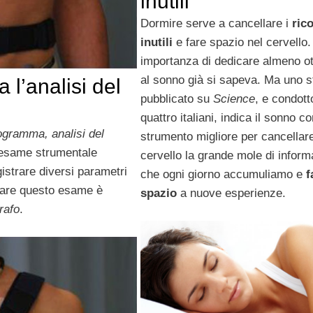
inutili
Dormire serve a cancellare i
rico
inutili
e fare spazio nel cervello.
importanza di dedicare almeno ot
al sonno già si sapeva. Ma uno s
 l’analisi del
pubblicato su
Science
, e condott
quattro italiani, indica il sonno c
nogramma,
analisi del
strumento migliore per cancellare
esame strumentale
cervello la grande mole di inform
istrare diversi parametri
che ogni giorno accumuliamo e
f
tuare questo esame è
spazio
a nuove esperienze.
rafo
.