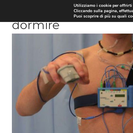
Vai
Utilizziamo i cookie per offrirt
DIETE E METABOLISMO
PSIC
Cliccando sulla pagina, effettua
al
Puoi scoprire di più su quali c
contenuto
dormire