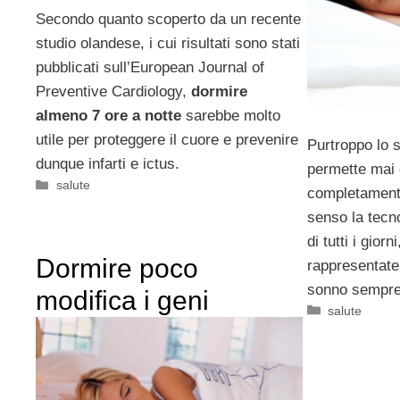
Secondo quanto scoperto da un recente
studio olandese, i cui risultati sono stati
pubblicati sull’European Journal of
Preventive Cardiology,
dormire
almeno 7 ore a notte
sarebbe molto
utile per proteggere il cuore e prevenire
Purtroppo lo s
dunque infarti e ictus.
permette mai 
Categorie
salute
completamente
senso la tecno
di tutti i gio
Dormire poco
rappresentate
sonno sempre
modifica i geni
Categorie
salute