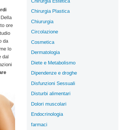
Chirurgia Estetica
rdi
Chirurgia Plastica
 Della
Chiururgia
to ore
Circolazione
tudio
o da
Cosmetica
ome lo
Dermatologia
 dal
Diete e Metabolismo
azioni
are
Dipendenze e droghe
Disfunzioni Sessuali
Disturbi alimentari
Dolori muscolari
Endocrinologia
farmaci