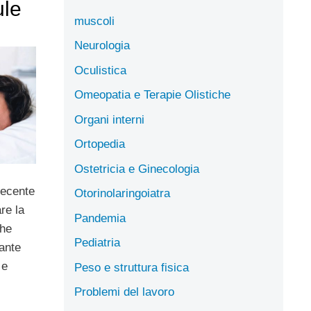
ule
muscoli
Neurologia
Oculistica
Omeopatia e Terapie Olistiche
Organi interni
Ortopedia
Ostetricia e Ginecologia
recente
Otorinolaringoiatra
re la
Pandemia
he
Pediatria
lante
 e
Peso e struttura fisica
Problemi del lavoro