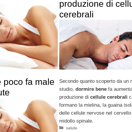
produzione di cell
cerebrali
 poco fa male
Secondo quanto scoperto da un 
studio,
dormire bene
fa aumenta
ute
produzione di
cellule cerebrali
c
formano la mielina, la guaina iso
delle cellule nervose nel cervello
midollo spinale.
Categorie
salute