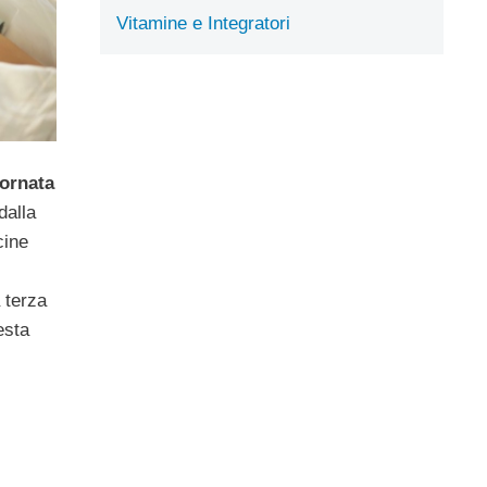
Vitamine e Integratori
ornata
dalla
cine
 terza
esta