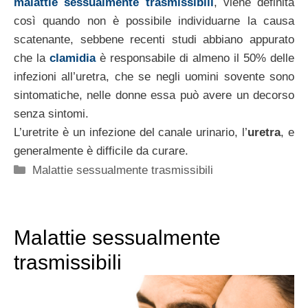
malattie sessualmente trasmissibili
, viene definita
così quando non è possibile individuarne la causa
scatenante, sebbene recenti studi abbiano appurato
che la
clamidia
è responsabile di almeno il 50% delle
infezioni all’uretra, che se negli uomini sovente sono
sintomatiche, nelle donne essa può avere un decorso
senza sintomi.
L’uretrite è un infezione del canale urinario, l’
uretra
, e
generalmente è difficile da curare.
Categorie
Malattie sessualmente trasmissibili
Malattie sessualmente
trasmissibili