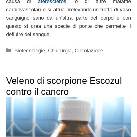
causa di
aterosclerosi
o di altre malattie
cardiovascolari e si attua prelevando un tratto di vaso
sanguigno sano da un’altra parte del corpo e con
questo si crea una specie di ponte che permette il
defluire del sangue.
Categorie
Biotecnologie
,
Chiururgia
,
Circolazione
Veleno di scorpione Escozul
contro il cancro