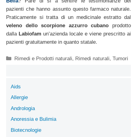
Bella
? Pare di sì a sentire le testimonianze dei
pazienti che hanno assunto questo farmaco naturale.
Praticamente si tratta di un medicinale estratto dal
veleno dello scorpione azzurro cubano
prodotto
dalla
Labiofam
un’azienda locale e viene prescritto ai
pazienti gratuitamente in quanto statale.
Categorie
Rimedi e Prodotti naturali
,
Rimedi naturali
,
Tumori
Aids
Allergie
Andrologia
Anoressia e Bulimia
Biotecnologie