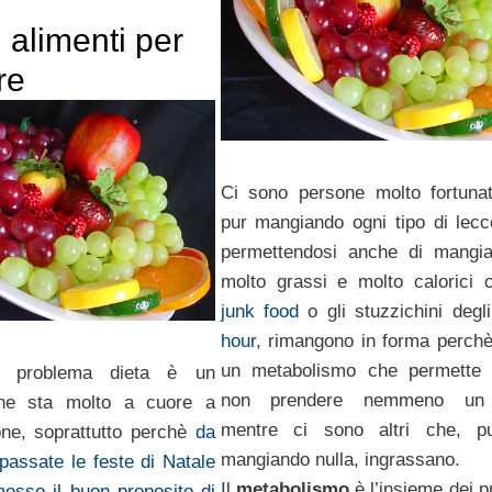
 alimenti per
re
Ci sono persone molto fortuna
pur mangiando ogni tipo di lecc
permettendosi anche di mangia
molto grassi e molto calorici 
junk food
o gli stuzzichini degl
hour
, rimangono in forma perch
un metabolismo che permette 
l problema dieta è un
non prendere nemmeno un 
he sta molto a cuore a
mentre ci sono altri che, p
one, soprattutto perchè
da
mangiando nulla, ingrassano.
assate le feste di Natale
Il
metabolismo
è l’insieme dei p
esso il buon proposito di