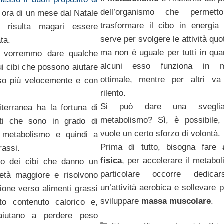
dell’organismo che permett
 ora di un mese dal Natale
trasformare il cibo in energia
e risulta magari essere
serve per svolgere le attività quo
ta.
ma non è uguale per tutti in qua
i vorremmo dare qualche
alcuni esso funziona in m
ui cibi che possono aiutare
ottimale, mentre per altri v
so più velocemente e con
rilento.
Si può dare una sveglia
terranea ha la fortuna di
metabolismo? Sì, è possibile
ti che sono in grado di
vuole un certo sforzo di volontà.
l metabolismo e quindi a
Prima di tutto, bisogna fare
rassi.
fisica
, per accelerare il metabol
no dei cibi che danno un
particolare occorre dedica
ietà maggiore e risolvono
un’attività aerobica e sollevare 
zione verso alimenti grassi
sviluppare
massa muscolare
.
o contenuto calorico e,
 aiutano a perdere peso