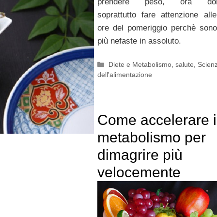
prendere peso, ora dob
soprattutto fare attenzione all
ore del pomeriggio perchè sono
più nefaste in assoluto.
Categorie
Diete e Metabolismo
,
salute
,
Scien
dell'alimentazione
Come accelerare i
metabolismo per
dimagrire più
velocemente