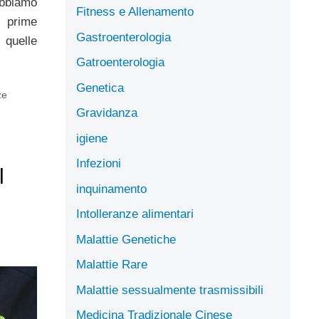
biamo
Fitness e Allenamento
e prime
Gastroenterologia
 quelle
Gatroenterologia
Genetica
ze
Gravidanza
igiene
Infezioni
l
inquinamento
Intolleranze alimentari
Malattie Genetiche
Malattie Rare
Malattie sessualmente trasmissibili
Medicina Tradizionale Cinese