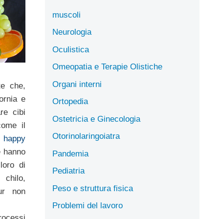
muscoli
Neurologia
Oculistica
Omeopatia e Terapie Olistiche
Organi interni
te che,
ornia e
Ortopedia
re cibi
Ostetricia e Ginecologia
come il
Otorinolaringoiatra
i
happy
è hanno
Pandemia
loro di
Pediatria
chilo,
Peso e struttura fisica
ur non
Problemi del lavoro
rocessi