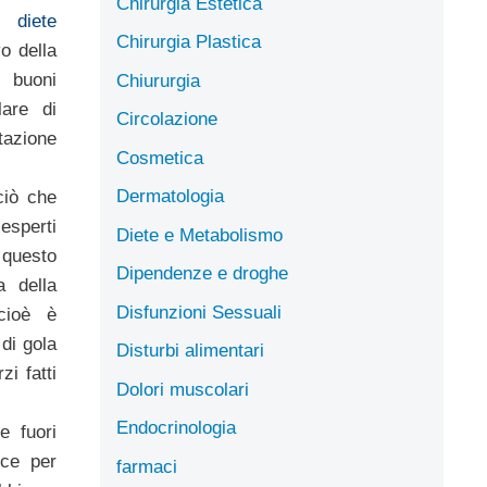
Chirurgia Estetica
di
diete
Chirurgia Plastica
o della
i buoni
Chiururgia
lare di
Circolazione
tazione
Cosmetica
Dermatologia
ciò che
esperti
Diete e Metabolismo
 questo
Dipendenze e droghe
a della
Disfunzioni Sessuali
cioè è
di gola
Disturbi alimentari
zi fatti
Dolori muscolari
Endocrinologia
 fuori
oce per
farmaci