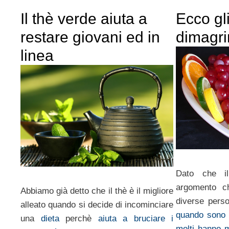
Il thè verde aiuta a
Ecco gli
restare giovani ed in
dimagri
linea
Dato che i
argomento c
Abbiamo già detto che il thè è il migliore
diverse pers
alleato quando si decide di incominciare
quando sono p
una
dieta
perchè
aiuta a bruciare i
molti hanno m