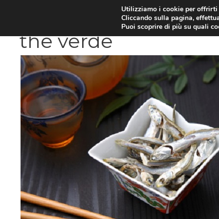
Vai
Utilizziamo i cookie per offrirt
DIETE E METABOLISMO
PSIC
Cliccando sulla pagina, effettua
al
Puoi scoprire di più su quali c
contenuto
the verde