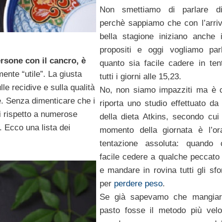
Non smettiamo di parlare 
perchè sappiamo che con l’arriv
bella stagione iniziano anche 
propositi e oggi vogliamo par
rsone con il cancro, è
quanto sia facile cadere in ten
nte “utile”. La giusta
tutti i giorni alle 15,23.
lle recidive e sulla qualità
No, non siamo impazziti ma è 
pie. Senza dimenticare che i
riporta uno studio effettuato da 
i rispetto a numerose
della dieta Atkins, secondo cui
. Ecco una lista dei
momento della giornata è l’or
tentazione assoluta: quando 
facile cedere a qualche peccato 
e mandare in rovina tutti gli sfor
per
perdere peso
.
Se già sapevamo che mangiare
pasto fosse il metodo più vel