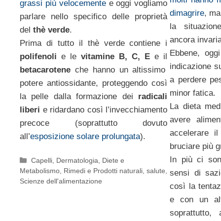
grassi più velocemente
e oggi vogliamo
dimagrire
, ma
parlare nello specifico delle proprietà
la situazion
del
thè verde
.
ancora invaria
Prima di tutto il thè verde contiene i
Ebbene, ogg
polifenoli
e le
vitamine B, C, E
e il
indicazione s
betacarotene
che hanno un altissimo
a perdere pe
potere antiossidante, proteggendo così
minor fatica.
la pelle dalla formazione dei
radicali
La dieta medi
liberi
e ridardano così l’invecchiamento
avere alimen
precoce (soprattutto dovuto
accelerare i
all’
esposizione solare prolungata
).
bruciare più g
In più ci so
Categorie
Capelli
,
Dermatologia
,
Diete e
Metabolismo
,
Rimedi e Prodotti naturali
,
salute
,
sensi di saz
Scienze dell'alimentazione
così la tenta
e con un alt
soprattutto,