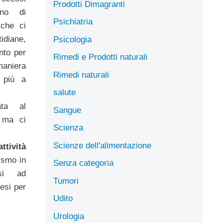
Prodotti Dimagranti
ono di
Psichiatria
 che ci
tidiane,
Psicologia
nto per
Rimedi e Prodotti naturali
aniera
Rimedi naturali
a più a
salute
ta al
Sangue
, ma ci
Scienza
Scienze dell'alimentazione
attività
ismo in
Senza categoria
rsi ad
Tumori
pesi per
Udito
Urologia