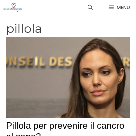
Vai
MENU
al
contenuto
pillola
Pillola per prevenire il cancro