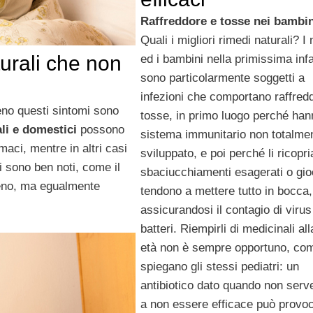
Raffreddore e tosse nei bambi
Quali i migliori rimedi naturali? I
turali che non
ed i bambini nella primissima inf
sono particolarmente soggetti a
infezioni che comportano raffred
no questi sintomi sono
tosse, in primo luogo perché han
li e domestici
possono
sistema immunitario non totalme
maci, mentre in altri casi
sviluppato, e poi perché li ricopr
 sono ben noti, come il
sbaciucchiamenti esagerati o gi
 meno, ma egualmente
tendono a mettere tutto in bocca,
assicurandosi il contagio di virus
batteri. Riempirli di medicinali all
età non è sempre opportuno, co
spiegano gli stessi pediatri: un
antibiotico dato quando non serve
a non essere efficace può provo