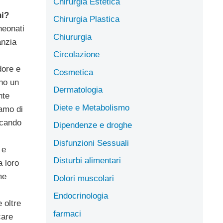
Chirurgia Estetica
ni?
Chirurgia Plastica
 neonati
Chiururgia
anzia
Circolazione
dore e
Cosmetica
no un
Dermatologia
nte
Diete e Metabolismo
iamo di
ocando
Dipendenze e droghe
Disfunzioni Sessuali
 e
Disturbi alimentari
a loro
me
Dolori muscolari
Endocrinologia
 oltre
farmaci
care