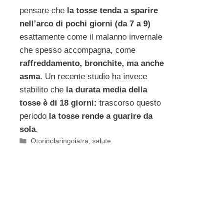
pensare che
la tosse tenda a sparire
nell’arco di pochi giorni (da 7 a 9)
esattamente come il malanno invernale
che spesso accompagna, come
raffreddamento, bronchite, ma anche
asma
. Un recente studio ha invece
stabilito che
la durata media della
tosse è di 18 giorni:
trascorso questo
periodo
la tosse rende a guarire da
sola
.
Categorie
Otorinolaringoiatra
,
salute