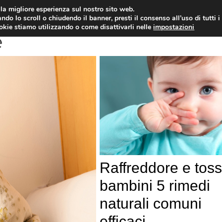
i la migliore esperienza sul nostro sito web.
OLOGIA
NEUROLOGIA
CARDIOLOGIA
SA
ndo lo scroll o chiudendo il banner, presti il consenso all’uso di tutti i
ookie stiamo utilizzando o come disattivarli nelle
impostazioni
e
Raffreddore e tos
bambini 5 rimedi
naturali comuni
efficaci