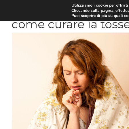
Vai
Utilizziamo i cookie per offrirt
DIETE E METABOLISMO
PSIC
Cliccando sulla pagina, effettua
al
Puoi scoprire di più su quali c
contenuto
come curare la toss