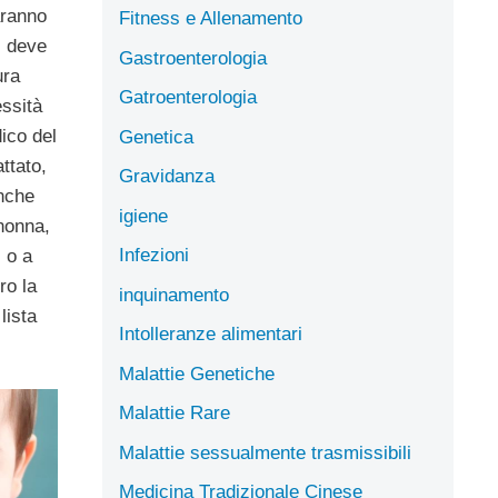
aranno
Fitness e Allenamento
i deve
Gastroenterologia
ura
Gatroenterologia
essità
ico del
Genetica
ttato,
Gravidanza
anche
igiene
nonna,
Infezioni
 o a
ro la
inquinamento
lista
Intolleranze alimentari
Malattie Genetiche
Malattie Rare
Malattie sessualmente trasmissibili
Medicina Tradizionale Cinese