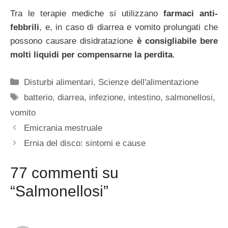
Tra le terapie mediche si utilizzano
farmaci anti-
febbrili
, e, in caso di diarrea e vomito prolungati che
possono causare disidratazione
è consigliabile bere
molti liquidi per compensarne la perdita
.
Categorie
Disturbi alimentari
,
Scienze dell'alimentazione
Tag
batterio
,
diarrea
,
infezione
,
intestino
,
salmonellosi
,
vomito
Emicrania mestruale
Ernia del disco: sintomi e cause
77 commenti su
“Salmonellosi”