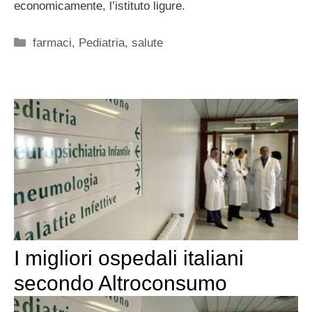
economicamente, l’istituto ligure.
Categorie
farmaci
,
Pediatria
,
salute
I migliori ospedali italiani
secondo Altroconsumo