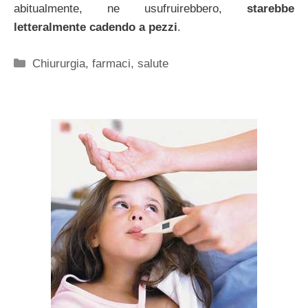
abitualmente, ne usufruirebbero,
starebbe
letteralmente cadendo a pezzi
.
Categorie
Chiururgia
,
farmaci
,
salute