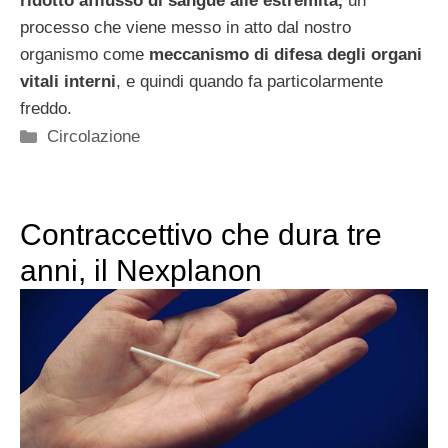
ridotto afflusso di sangue alle estremità,
un
processo che viene messo in atto dal nostro
organismo come
meccanismo di difesa degli organi
vitali interni
, e quindi quando fa particolarmente
freddo.
Categorie
Circolazione
Contraccettivo che dura tre
anni, il Nexplanon