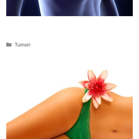
Categorie
Tumori