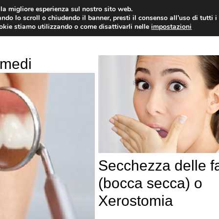
i la migliore esperienza sul nostro sito web.
OLOGIA
NEUROLOGIA
CARDIOLOGIA
SA
ndo lo scroll o chiudendo il banner, presti il consenso all’uso di tutti i
ookie stiamo utilizzando o come disattivarli nelle
impostazioni
rimedi
Secchezza delle f
(bocca secca) o
Xerostomia