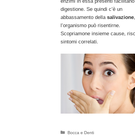
enzimi in essa presenti facilitano
digestione. Se quindi c’è un
abbassamento della
salivazione
l’organismo può risentirne.
Scopriamone insieme cause, risc
sintomi correlati.
Categorie
Bocca e Denti