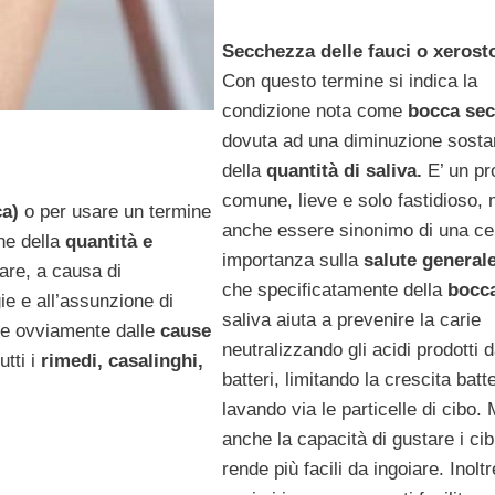
Secchezza delle fauci o xerost
Con questo termine si indica la
condizione nota come
bocca sec
dovuta ad una diminuzione sosta
della
quantità di saliva.
E’ un pr
comune, lieve e solo fastidioso,
ca)
o per usare un termine
anche essere sinonimo di una ce
ne della
quantità e
importanza sulla
salute general
are, a causa di
che specificatamente della
bocc
ie e all’assunzione di
saliva aiuta a prevenire la carie
de ovviamente dalle
cause
neutralizzando gli acidi prodotti d
utti i
rimedi, casalinghi,
batteri, limitando la crescita batt
lavando via le particelle di cibo. 
anche la capacità di gustare i cibi
rende più facili da ingoiare. Inoltre