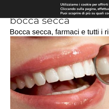
Vai
Utilizziamo i cookie per offrirt
DIETE E METABOLISMO
PSIC
Cliccando sulla pagina, effettua
al
Puoi scoprire di più su quali c
contenuto
bocca secca
Bocca secca, farmaci e tutti i 