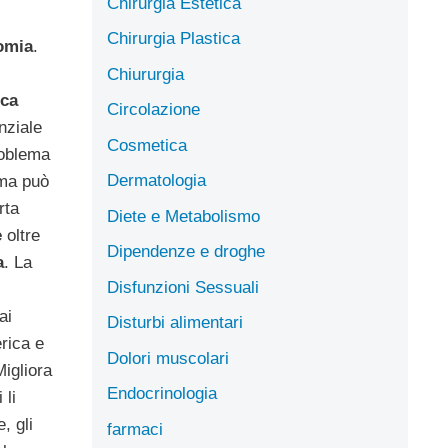
Chirurgia Estetica
Chirurgia Plastica
omia
.
Chiururgia
ca
Circolazione
nziale
Cosmetica
oblema
Dermatologia
 ma può
rta
Diete e Metabolismo
e
oltre
Dipendenze e droghe
a
. La
Disfunzioni Sessuali
ai
Disturbi alimentari
erica e
Dolori muscolari
Migliora
Endocrinologia
 li
, gli
farmaci