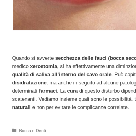
Quando si avverte
secchezza delle fauci (bocca sec
medico
xerostomia
, si ha effettivamente una diminzio
qualità di saliva all’interno del cavo orale
. Può capit
disidratazione
, ma anche in seguito ad alcune patolog
determinati
farmaci.
La
cura
di questo disturbo dipen
scatenanti. Vediamo insieme quali sono le possibilità, t
naturali
e non per evitare le complicanze correlate.
Categorie
Bocca e Denti