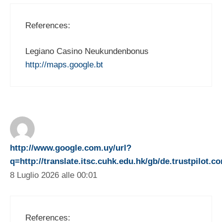
References:
Legiano Casino Neukundenbonus
http://maps.google.bt
http://www.google.com.uy/url?
q=http://translate.itsc.cuhk.edu.hk/gb/de.trustpilot.
8 Luglio 2026 alle 00:01
References: