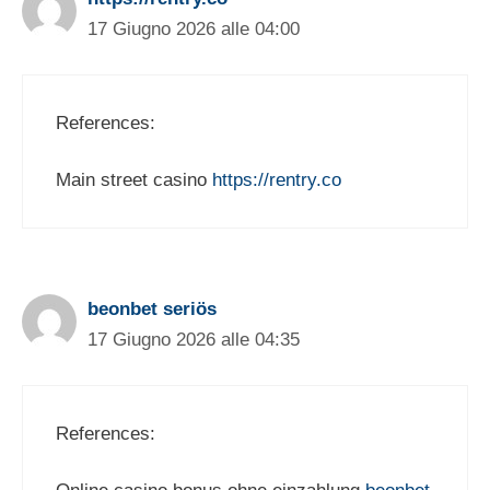
17 Giugno 2026 alle 04:00
References:
Main street casino
https://rentry.co
beonbet seriös
17 Giugno 2026 alle 04:35
References: