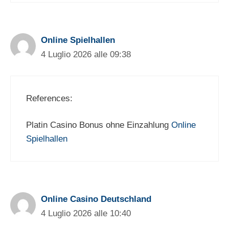
Online Spielhallen
4 Luglio 2026 alle 09:38
References:
Platin Casino Bonus ohne Einzahlung
Online
Spielhallen
Online Casino Deutschland
4 Luglio 2026 alle 10:40