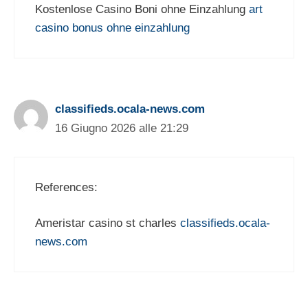
Kostenlose Casino Boni ohne Einzahlung
art
casino bonus ohne einzahlung
classifieds.ocala-news.com
16 Giugno 2026 alle 21:29
References:
Ameristar casino st charles
classifieds.ocala-
news.com