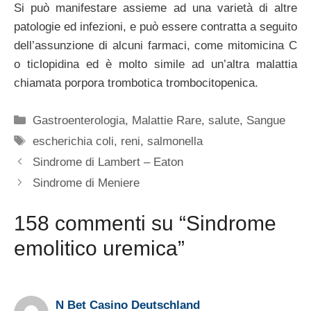
Si può manifestare assieme ad una varietà di altre
patologie ed infezioni, e può essere contratta a seguito
dell’assunzione di alcuni farmaci, come mitomicina C
o ticlopidina ed è molto simile ad un’altra malattia
chiamata porpora trombotica trombocitopenica.
Categorie
Gastroenterologia
,
Malattie Rare
,
salute
,
Sangue
Tag
escherichia coli
,
reni
,
salmonella
Sindrome di Lambert – Eaton
Sindrome di Meniere
158 commenti su “Sindrome
emolitico uremica”
N Bet Casino Deutschland