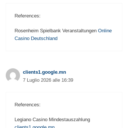
References:
Rosenheim Spielbank Veranstaltungen
Online
Casino Deutschland
clients1.google.mn
7 Luglio 2026 alle 16:39
References:
Legiano Casino Mindestauszahlung
clients1.google.mn