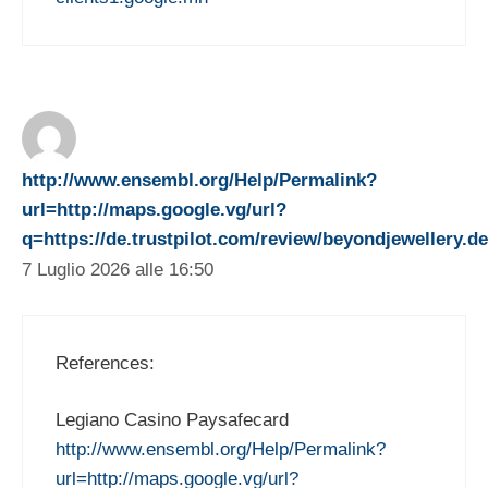
http://www.ensembl.org/Help/Permalink?
url=http://maps.google.vg/url?
q=https://de.trustpilot.com/review/beyondjewellery.de
7 Luglio 2026 alle 16:50
References:
Legiano Casino Paysafecard
http://www.ensembl.org/Help/Permalink?
url=http://maps.google.vg/url?