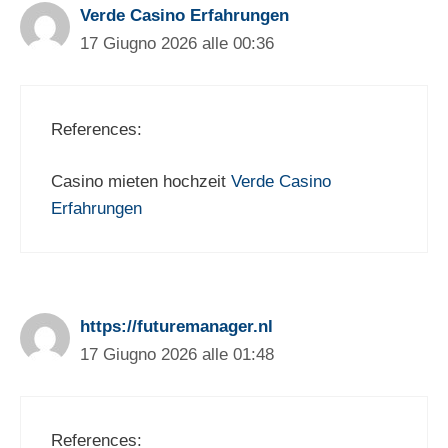
Verde Casino Erfahrungen
17 Giugno 2026 alle 00:36
References:
Casino mieten hochzeit
Verde Casino
Erfahrungen
https://futuremanager.nl
17 Giugno 2026 alle 01:48
References: