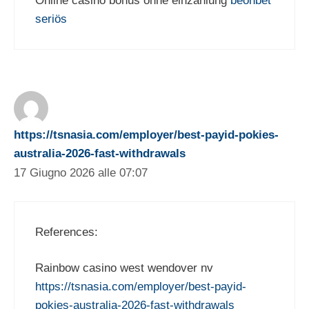
Online casino bonus ohne einzahlung
beonbet
seriös
https://tsnasia.com/employer/best-payid-pokies-
australia-2026-fast-withdrawals
17 Giugno 2026 alle 07:07
References:
Rainbow casino west wendover nv
https://tsnasia.com/employer/best-payid-
pokies-australia-2026-fast-withdrawals