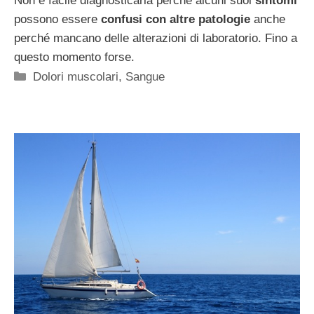
Non è facile diagnosticarla perché alcuni suoi
sintomi
possono essere
confusi con altre patologie
anche
perché mancano delle alterazioni di laboratorio. Fino a
questo momento forse.
Categorie
Dolori muscolari
,
Sangue