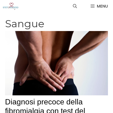
Vai
MENU
al
contenuto
Sangue
Diagnosi precoce della
fibromialgia con test del