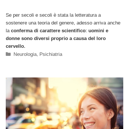
Se per secoli e secoli è stata la letteratura a
sostenere una teoria del genere, adesso arriva anche
la
conferma di carattere scientifico
:
uomini e
donne sono diversi proprio a causa del loro
cervello.
Categorie
Neurologia
,
Psichiatria