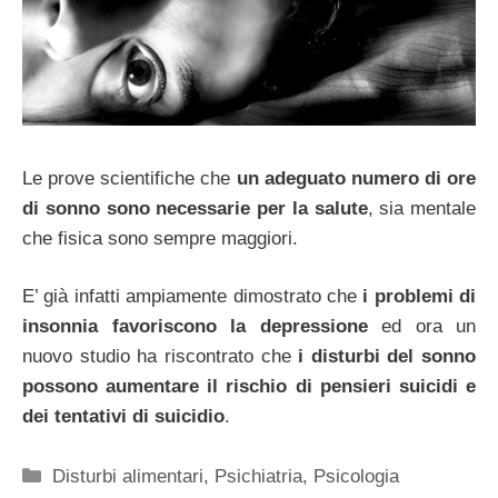
Le prove scientifiche che
un adeguato numero di ore
di sonno sono necessarie per la salute
, sia mentale
che fisica sono sempre maggiori.
E’ già infatti ampiamente dimostrato che
i problemi di
insonnia favoriscono la depressione
ed ora un
nuovo studio ha riscontrato che
i disturbi del sonno
possono aumentare il rischio di pensieri suicidi e
dei tentativi di suicidio
.
Categorie
Disturbi alimentari
,
Psichiatria
,
Psicologia