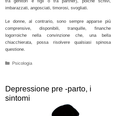
tra genitori e figli o tra partner), poiché schivi,
imbarazzati, angosciati, timorosi, svogliati.
Le donne, al contrario, sono sempre apparse più
comprensive, disponibili, tranquille, finanche
logorroiche nella convinzione che, una bella
chiacchierata, possa risolvere qualsiasi spinosa
questione.
Categorie
Psicologia
Depressione pre -parto, i
sintomi