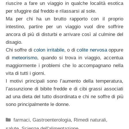
riuscire a fare un viaggio in qualche località esotica
per sfuggire dal freddo e rilassarsi al sole.
Ma per chi ha un brutto rapporto con il proprio
intestino, partire per un viaggio vuol dire soffrire
ancora di più di disturbi e arrivare così al culmine del
disagio.
Chi soffre di
colon irritabile
, o di
colite nervosa
oppure
di
meteorismo
, quando si trova in viaggio, accentua
maggiormente i problemi che lo accompagnano nella
vita di tutti i giorni.
I motivi principali sono l’aumento della temperatura,
l’assunzione di bibite fredde e di cibi grassi associati
ad una dieta del tutto disordinata e chi ne soffre di più
sono principalmente le donne.
Categorie
farmaci
,
Gastroenterologia
,
Rimedi naturali
,
salute
,
Scienze dell'alimentazione