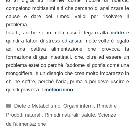
lo si digita su internet come motore di ricerca,
compaiono moltissimi siti che cercano di analizzare le
cause e dare dei rimedi validi per risolvere il
problema.
Infatti, anche se in molti casi è legato alla
colite
e
quindi a fattori di stress ed
ansia
, molte volte è legato
ad una cattiva alimentazione che provoca la
formazione di gas intestinali, che, oltre ad essere un
problema estetico perchè l’addome si gonfia come una
mongolfiera, è un disagio che crea molto imbarazzo in
chi ne soffre, perchè l’aria, prima o poi deve uscire e
quindi provoca il
meteorismo
.
Categorie
Diete e Metabolismo
,
Organi interni
,
Rimedi e
Prodotti naturali
,
Rimedi naturali
,
salute
,
Scienze
dell'alimentazione