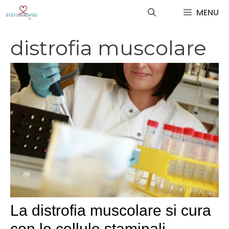
Vai
MENU
al
contenuto
distrofia muscolare
La distrofia muscolare si cura
con le cellule staminali