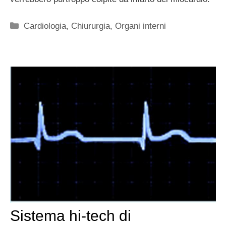
Categorie
Cardiologia
,
Chiururgia
,
Organi interni
Sistema hi-tech di