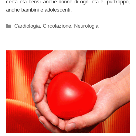
certa età bensì anche donne di ogni età e, purtroppo,
anche bambini e adolescenti.
Categorie
Cardiologia
,
Circolazione
,
Neurologia