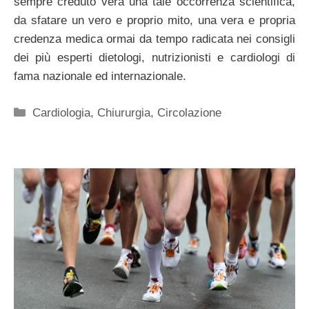
sempre creduto vera una tale occorrenza scientifica,
da sfatare un vero e proprio mito, una vera e propria
credenza medica ormai da tempo radicata nei consigli
dei più esperti dietologi, nutrizionisti e cardiologi di
fama nazionale ed internazionale.
Categorie
Cardiologia
,
Chiururgia
,
Circolazione