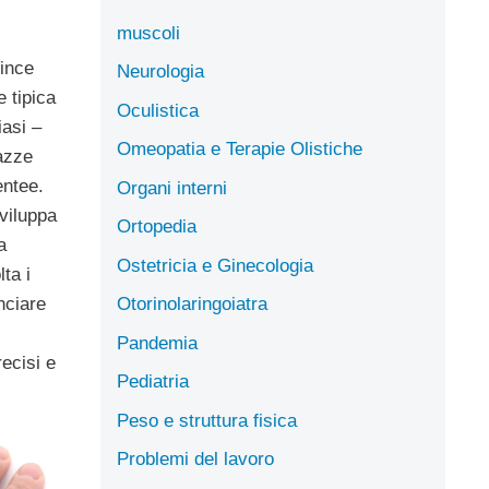
muscoli
ince
Neurologia
e tipica
Oculistica
iasi –
Omeopatia e Terapie Olistiche
azze
entee.
Organi interni
sviluppa
Ortopedia
a
Ostetricia e Ginecologia
lta i
Otorinolaringoiatra
nciare
Pandemia
ecisi e
Pediatria
Peso e struttura fisica
Problemi del lavoro