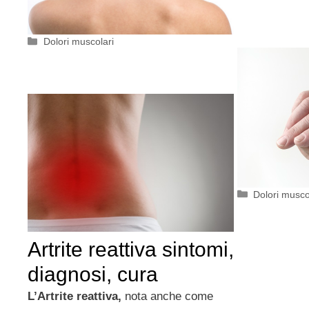
Categorie
Dolori muscolari
Categorie
Dolori musco
Artrite reattiva sintomi,
diagnosi, cura
L’Artrite reattiva,
nota anche come