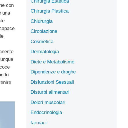
Chirurgia Estetica
one con
Chirurgia Plastica
e una
nte
Chiururgia
, capace
Circolazione
le
Cosmetica
Dermatologia
anente
 dunque
Diete e Metabolismo
ecoce
Dipendenze e droghe
on lo
Disfunzioni Sessuali
venire
Disturbi alimentari
Dolori muscolari
Endocrinologia
farmaci