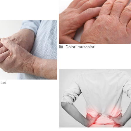
Categorie
Dolori muscolari
lari