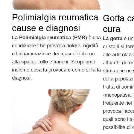
Polimialgia reumatica
Gotta c
cause e diagnosi
cura
La Polimialgia reumatica (PMR)
è una
La gotta
è un 
condizione che provoca dolore, rigidità
cristalli si fo
e l’infiammazione dei muscoli intorno
alle articolaz
alla spalle, collo e fianchi. Scopriamo
attacchi di fo
insieme cosa la provoca e come si fa la
stima che ne s
diagnosi.
della popolazi
tratta di uomi
-menopausa, 
frequente nel
provoca l’accu
quali sono i s
possibilità di