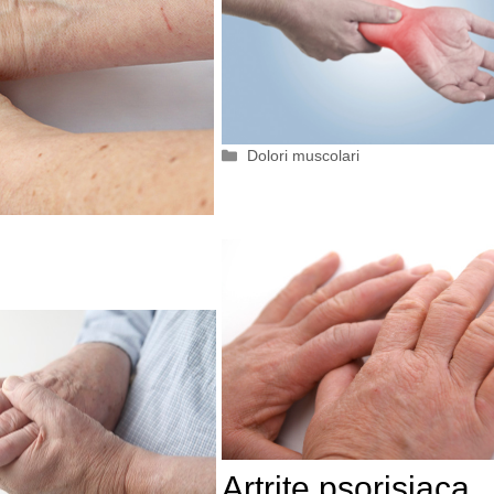
Categorie
Dolori muscolari
Artrite psorisiaca