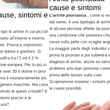
cause e sintomi
ause, sintomi e
L’artrite psoriasica
, come si ev
dal nome, è una tipologia di artrit
di alcune persone affette da psor
tipo di artrite in cui piccoli
una condizione che presenta chi
rmano all’interno e intorno
rosse sulla pelle con scaglie arg
ioni. Provoca improvvisi
La maggior parte degli individui 
rte dolore e gonfiore. Si
prima la psoriasi e poi subentra l
offra tra l’1 ed il 2 %
diagnosi di artrite, anche se talvo
one europea. Per lo più si
problemi articolari possono comi
ni over 30 e donne in post
prima delle lesioni sulla cute.
ma è sostanzialmente più
Scopriamone insieme i sintomi pr
 genere maschile. Ma cosa
le cause possibili.
mulo di questi cristalli? E
intomi precisi e le
 cura?