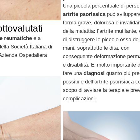
Una piccola percentuale di pers
artrite psoriasica
può sviluppar
forma grave, dolorosa e invalida
ttovalutati
della malattia: l’artrite mutilante
e reumatiche
e a
di distruggere le piccole ossa del
lla Società Italiana di
mani, soprattutto le dita, con
’Azienda Ospedaliera
conseguente deformazione perm
e disabilità. E’ molto importante
fare una
diagnosi
quanto più pr
possibile dell’artrite psorisiaca c
scopo di avviare la terapia e pre
complicazioni.