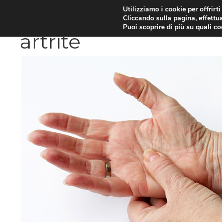
Vai
Utilizziamo i cookie per offrirt
DIETE E METABOLISMO
PSIC
Cliccando sulla pagina, effettua
al
Puoi scoprire di più su quali c
contenuto
artrite