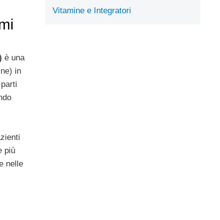
Vitamine e Integratori
omi
)
è una
ne) in
parti
ndo
zienti
e più
e nelle