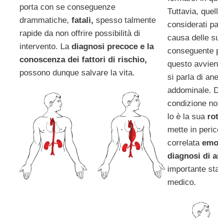
porta con se conseguenze
Tuttavia, quell
drammatiche,
fatali,
spesso talmente
considerati pa
rapide da non offrire possibilità di
causa delle s
intervento. La
diagnosi precoce e la
conseguente p
conoscenza dei fattori di rischio,
questo avvien
possono dunque salvare la vita.
si parla di an
addominale. D
condizione no
lo è la sua
rot
mette in peric
correlata
emo
diagnosi di 
importante sta
medico.