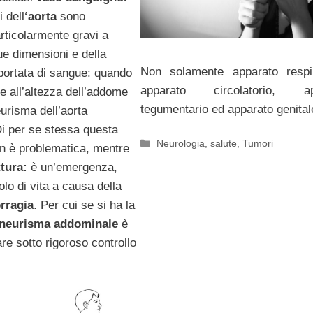
i dell
‘aorta
sono
rticolarmente gravi a
ue dimensioni e della
Non solamente apparato respir
ortata di sangue: quando
apparato circolatorio, ap
e all’altezza dell’addome
tegumentario ed apparato genital
eurisma dell’aorta
i per se stessa questa
Categorie
Neurologia
,
salute
,
Tumori
n è problematica, mentre
tura:
è un’emergenza,
olo di vita a causa della
rragia
. Per cui se si ha la
aneurisma addominale
è
re sotto rigoroso controllo