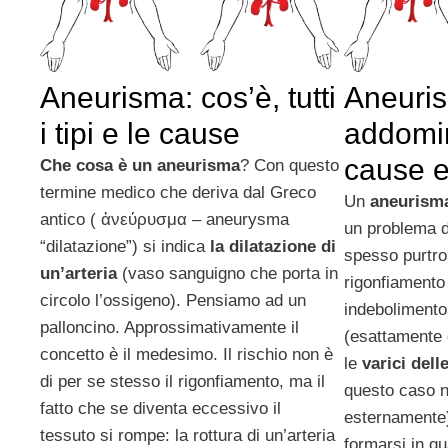
Aneurisma: cos’è, tutti
Aneuris
i tipi e le cause
addomin
cause e
Che cosa è un aneurisma
? Con questo
termine medico che deriva dal Greco
Un
aneurisma
antico ( ἀνεύρυσμα – aneurysma
un problema d
“dilatazione”) si indica
la dilatazione di
spesso purtro
un’arteria
(vaso sanguigno che porta in
rigonfiamento
circolo l’ossigeno). Pensiamo ad un
indebolimento
palloncino. Approssimativamente il
(esattamente
concetto è il medesimo. Il rischio non è
le
varici del
di per se stesso il rigonfiamento, ma il
questo caso n
fatto che se diventa eccessivo il
esternamente
tessuto si rompe: la rottura di un’arteria
formarsi in q