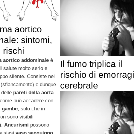
ma aortico
ale: sintomi,
 rischi
 aortico addominale
è
Il fumo triplica il
i salute molto serio e
rischio di emorrag
ppo silente. Consiste nel
cerebrale
 (sfiancamento) e dunque
 delle
pareti della aorta
 come può accadere con
le gambe
, solo che in
on sono visibili
).
Aneurismi
possono
ualsiasi
vaso sanguigno.