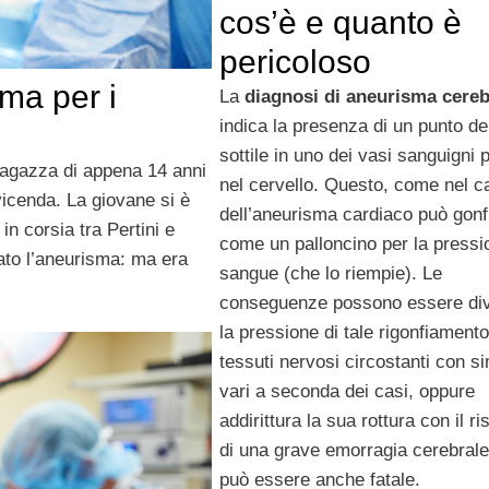
cos’è e quanto è
pericoloso
ma per i
La
diagnosi di aneurisma cereb
indica la presenza di un punto de
sottile in uno dei vasi sanguigni 
agazza di appena 14 anni
nel cervello. Questo, come nel c
 vicenda. La giovane si è
dell’aneurisma cardiaco può gonf
n corsia tra Pertini e
come un palloncino per la pressi
ato l’aneurisma: ma era
sangue (che lo riempie). Le
conseguenze possono essere div
la pressione di tale rigonfiamento
tessuti nervosi circostanti con s
vari a seconda dei casi, oppure
addirittura la sua rottura con il ri
di una grave emorragia cerebral
può essere anche fatale.