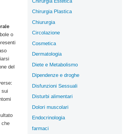
Chirurgia Estetica
Chirurgia Plastica
Chiururgia
rale
Circolazione
bole o
presenti
Cosmetica
aso
Dermatologia
iarsi
Diete e Metabolismo
one del
Dipendenze e droghe
erse:
Disfunzioni Sessuali
 sui
Disturbi alimentari
intomi
Dolori muscolari
sultato
Endocrinologia
e che
farmaci