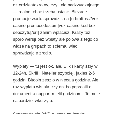
czterdziestokrotny, czyli nic nadzwyczajnego
— realne, choc trzeba usiasc. Biezace
promocje warto sprawdzic na [url=https://vox-
casino-promocode.com]vox casino kod bez
depozytu[/url] zanim wplacisz. Krazy tez
sporo wersji bez wplaty ale polowa z tego co
widze na grupach to sciema, wiec
sprawdzajcie zrodlo.
Wyplaty — tu jest ok, ale. Blik i karty szly w
12-24h, Skrill i Neteller szybciej, jakies 2-6
godzin, Bitcoin zeszlo w niecala godzine. Ale
raz wyplata wisiala trzy dni bo poprosili o
dokument a support mielil godzinami. To mnie
najbardziej wkurzylo.