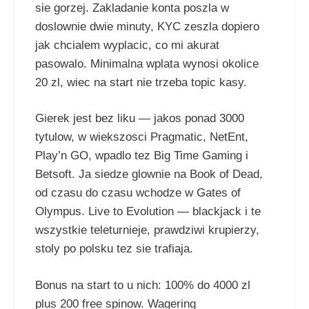
sie gorzej. Zakladanie konta poszla w
doslownie dwie minuty, KYC zeszla dopiero
jak chcialem wyplacic, co mi akurat
pasowalo. Minimalna wplata wynosi okolice
20 zl, wiec na start nie trzeba topic kasy.
Gierek jest bez liku — jakos ponad 3000
tytulow, w wiekszosci Pragmatic, NetEnt,
Play’n GO, wpadlo tez Big Time Gaming i
Betsoft. Ja siedze glownie na Book of Dead,
od czasu do czasu wchodze w Gates of
Olympus. Live to Evolution — blackjack i te
wszystkie teleturnieje, prawdziwi krupierzy,
stoly po polsku tez sie trafiaja.
Bonus na start to u nich: 100% do 4000 zl
plus 200 free spinow. Wagering