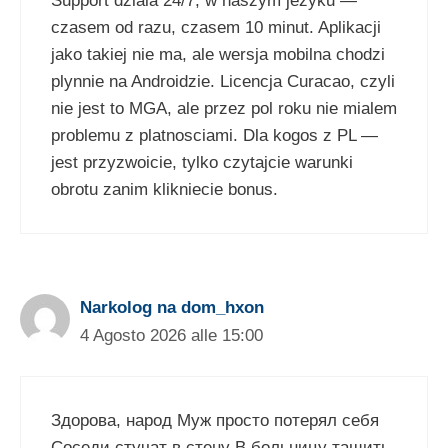
Support dziala 24/7, w naszym jezyku —
czasem od razu, czasem 10 minut. Aplikacji
jako takiej nie ma, ale wersja mobilna chodzi
plynnie na Androidzie. Licencja Curacao, czyli
nie jest to MGA, ale przez pol roku nie mialem
problemu z platnosciami. Dla kogos z PL —
jest przyzwoicie, tylko czytajcie warunki
obrotu zanim klikniecie bonus.
Narkolog na dom_hxon
4 Agosto 2026 alle 15:00
Здорова, народ Муж просто потерял себя
Соседи стучат в стену В больницу тащить