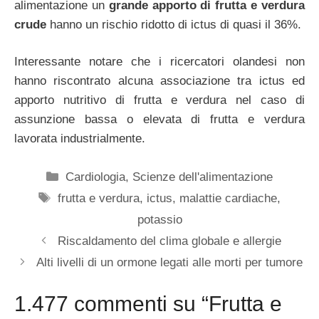
alimentazione un
grande apporto di frutta e verdura
crude
hanno un rischio ridotto di ictus di quasi il 36%.
Interessante notare che i ricercatori olandesi non
hanno riscontrato alcuna associazione tra ictus ed
apporto nutritivo di frutta e verdura nel caso di
assunzione bassa o elevata di frutta e verdura
lavorata industrialmente.
Categorie
Cardiologia
,
Scienze dell'alimentazione
Tag
frutta e verdura
,
ictus
,
malattie cardiache
,
potassio
Riscaldamento del clima globale e allergie
Alti livelli di un ormone legati alle morti per tumore
1.477 commenti su “Frutta e