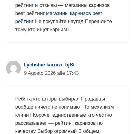
рейтинг и отзывы — магазины карнизов
best рейтинг
магазины карнизов best
рейтинг
Не покупайте наугад Перешлите
тому кто ищет карнизы
Lychshie karnizi_bjSt
9 Agosto 2026 alle 17:43
Ребята кто шторы выбирал Продавцы
вообще ничего не понимают То механизм
клинит Короче, единственные кто честно
рассказывает — рейтинг карнизов по
качеству Выбор огромный В общем,