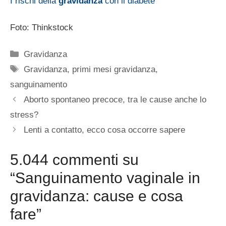
I rischi della
gravidanza
con il diabete
Foto: Thinkstock
Categorie
Gravidanza
Tag
Gravidanza
,
primi mesi gravidanza
,
sanguinamento
Aborto spontaneo precoce, tra le cause anche lo
stress?
Lenti a contatto, ecco cosa occorre sapere
5.044 commenti su
“Sanguinamento vaginale in
gravidanza: cause e cosa
fare”