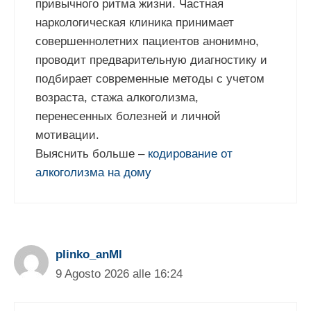
привычного ритма жизни. Частная
наркологическая клиника принимает
совершеннолетних пациентов анонимно,
проводит предварительную диагностику и
подбирает современные методы с учетом
возраста, стажа алкоголизма,
перенесенных болезней и личной
мотивации.
Выяснить больше –
кодирование от
алкоголизма на дому
plinko_anMl
9 Agosto 2026 alle 16:24