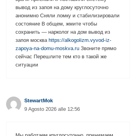
вывод из запоя на дому круглосуточно
анонимно Сняли ломку и стабилизировали
состояние В общем, жмите чтобы
сохранить — нарколог на дом вывод из
запоя москва
https://alkogolizm.vyvod-iz-
zapoya-na-domu-moskva.ru
Звоните прямо
сейчас Перешлите тем кто в такой же
ситуации
StewartMok
9 Agosto 2026 alle 12:56
Мы работаем круглосуточно, принимаем