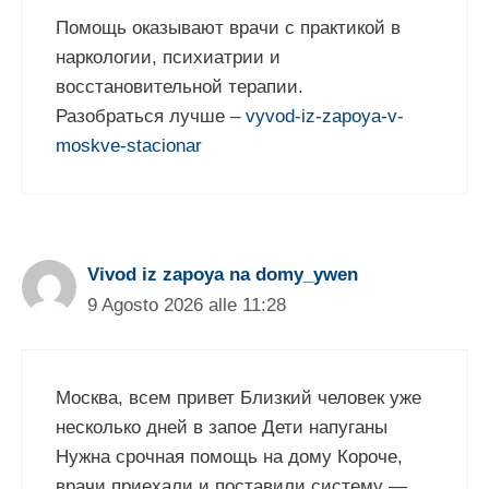
Помощь оказывают врачи с практикой в
наркологии, психиатрии и
восстановительной терапии.
Разобраться лучше –
vyvod-iz-zapoya-v-
moskve-stacionar
Vivod iz zapoya na domy_ywen
9 Agosto 2026 alle 11:28
Москва, всем привет Близкий человек уже
несколько дней в запое Дети напуганы
Нужна срочная помощь на дому Короче,
врачи приехали и поставили систему —