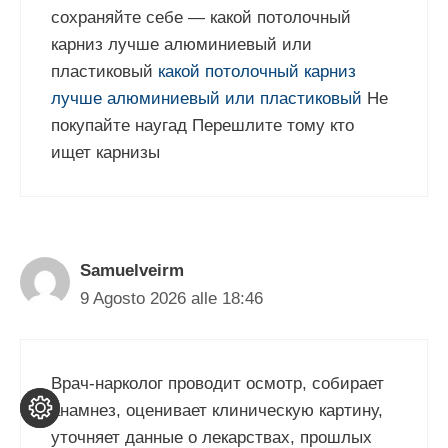
сохраняйте себе — какой потолочный
карниз лучше алюминиевый или
пластиковый
какой потолочный карниз
лучше алюминиевый или пластиковый
Не
покупайте наугад Перешлите тому кто
ищет карнизы
Samuelveirm
9 Agosto 2026 alle 18:46
Врач-нарколог проводит осмотр, собирает
анамнез, оценивает клиническую картину,
уточняет данные о лекарствах, прошлых