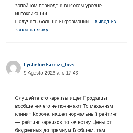
запойном периоде и высоком уровне
интоксикации.
Получить больше информации –
вывод из
запоя на дому
Lychshie karnizi_bwsr
9 Agosto 2026 alle 17:43
Слушайте кто карнизы ищет Продавцы
вообще ничего не понимают То механизм
клинит Короче, нашел нормальный рейтинг
— рейтинг карнизов по качеству Цены от
бюджетных до премиум В общем, там