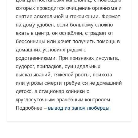
которых проводится очищение организма и
снятие алкогольной интоксикации. Формат
на дому удобен, если больному сложно
ехать в центр, он ослаблен, страдает от
бессонницы или хочет получить помощь в
домашних условиях рядом с
родственниками. При признаках инсульта,
судорог, припадков, суицидальных
высказываний, тяжелой рвоты, психоза
или угрозы смерти требуется не домашний
детокс, а стационар клиники с
круглосуточным врачебным контролем.
Подробнее –
вывод из запоя люберцы