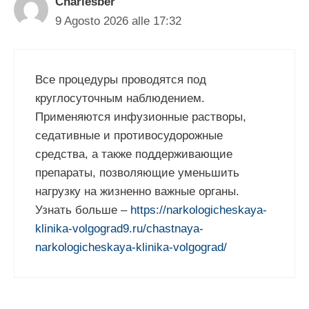
Charlesber
9 Agosto 2026 alle 17:32
Все процедуры проводятся под
круглосуточным наблюдением.
Применяются инфузионные растворы,
седативные и противосудорожные
средства, а также поддерживающие
препараты, позволяющие уменьшить
нагрузку на жизненно важные органы.
Узнать больше –
https://narkologicheskaya-
klinika-volgograd9.ru/chastnaya-
narkologicheskaya-klinika-volgograd/