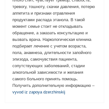
плохо спит, чувствует тремор, слабость,
тревогу, тошноту, скачки давления, потерю
аппетита и признаки отравления
продуктами распада этанола. В такой
момент семье стоит не откладывать
обращение, а заказать консультацию и
вызвать врача. Наркологическая клиника
подбирает лечение с учетом возраста,
пола, анамнеза, длительности запойного
эпизода, самочувствия пациента,
сопутствующих заболеваний, стадии
алкогольной зависимости и желания
самого больного принять помощь.
Получить дополнительную информацию –
vyvod iz zapoya dzerzhinskij