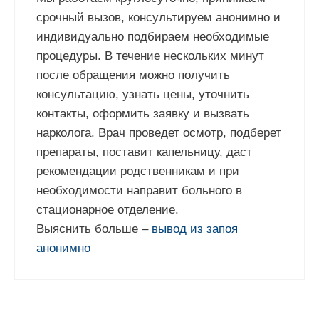
срочный вызов, консультируем анонимно и
индивидуально подбираем необходимые
процедуры. В течение нескольких минут
после обращения можно получить
консультацию, узнать цены, уточнить
контакты, оформить заявку и вызвать
нарколога. Врач проведет осмотр, подберет
препараты, поставит капельницу, даст
рекомендации родственникам и при
необходимости направит больного в
стационарное отделение.
Выяснить больше –
вывод из запоя
анонимно