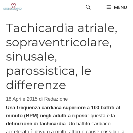
Vai
MENU
al
contenuto
Tachicardia atriale,
sopraventricolare,
sinusale,
parossistica, le
differenze
18 Aprile 2015
di
Redazione
Una frequenza cardiaca superiore a 100 battiti al
minuto (BPM) negli adulti a riposo:
questa è la
definizione di tachicardia.
Un battito cardiaco
accelerato è dovuto a molti fattori e cause possibili, a