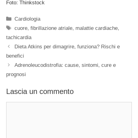
Foto: Thinkstock
Categorie
Cardiologia
Tag
cuore
,
fibrillazione atriale
,
malattie cardiache
,
tachicardia
Dieta Atkins per dimagrire, funziona? Rischi e
benefici
Adrenoleucodistrofia: cause, sintomi, cure e
prognosi
Lascia un commento
Commento