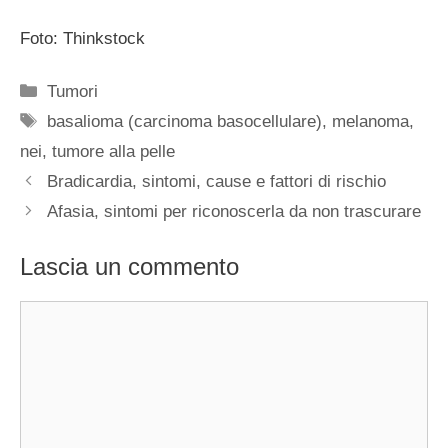
Foto: Thinkstock
Categorie
Tumori
Tag
basalioma (carcinoma basocellulare)
,
melanoma
,
nei
,
tumore alla pelle
Bradicardia, sintomi, cause e fattori di rischio
Afasia, sintomi per riconoscerla da non trascurare
Lascia un commento
Commento