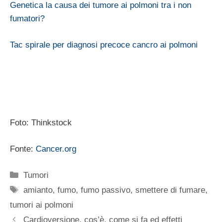
Genetica la causa dei tumore ai polmoni tra i non
fumatori?
Tac spirale per diagnosi precoce cancro ai polmoni
Foto: Thinkstock
Fonte:
Cancer.org
Categorie
Tumori
Tag
amianto
,
fumo
,
fumo passivo
,
smettere di fumare
,
tumori ai polmoni
Cardioversione, cos’è, come si fa ed effetti