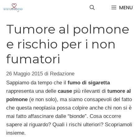
Vai
MENU
al
contenuto
Tumore al polmone
e rischio per i non
fumatori
26 Maggio 2015
di
Redazione
Sappiamo da tempo che il
fumo di sigaretta
rappresenta una delle
cause
più rilevanti di
tumore al
polmone
(e non solo), ma siamo consapevoli del fatto
che questa neoplasia possa colpire anche chi non si è
mai fatto affascinare dalle “bionde”. Cosa occorre
sapere al riguardo? Quali i rischi ulteriori? Scopriamoli
insieme.