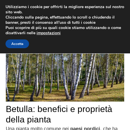
Vai
MENU
Utilizziamo i cookie per offrirti la migliore esperienza sul nostro
al
sito web.
Cliccando sulla pagina, effettuando lo scroll o chiudendo il
contenuto
banner, presti il consenso all’uso di tutti i cookie
scienza
Puoi scoprire di più su quali cookie stiamo utilizzando o come
disattivarli nelle
impostazioni
Accetta
Betulla: benefici e proprietà
della pianta
Una pianta molto comune nei
paesi nordici
, che ha