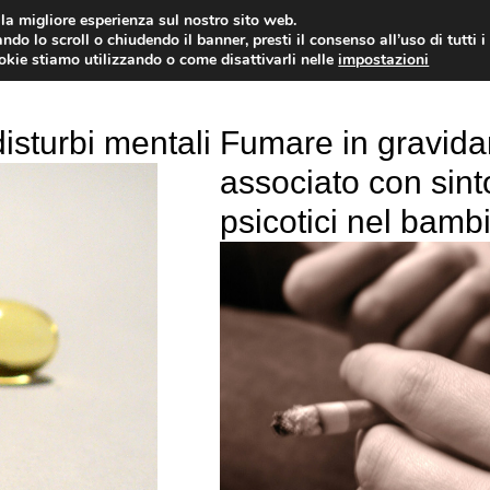
i la migliore esperienza sul nostro sito web.
OLOGIA
NEUROLOGIA
CARDIOLOGIA
SA
ndo lo scroll o chiudendo il banner, presti il consenso all’uso di tutti i
ookie stiamo utilizzando o come disattivarli nelle
impostazioni
isturbi mentali
Fumare in gravid
associato con sin
psicotici nel bamb