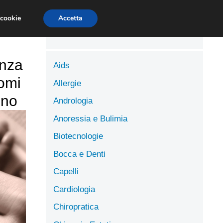
LUTE
SCIENZE DELL’ALIMENTAZIONE
 cookie
Accetta
anza
Aids
tomi
Allergie
ino
Andrologia
Anoressia e Bulimia
Biotecnologie
Bocca e Denti
Capelli
Cardiologia
Chiropratica