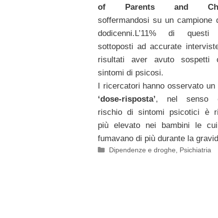
of Parents and Chil
soffermandosi su un campione 
dodicenni.L’11% di questi 
sottoposti ad accurate intervist
risultati aver avuto sospetti 
sintomi di psicosi.
I ricercatori hanno osservato un
‘dose-risposta’
, nel senso 
rischio di sintomi psicotici è ri
più elevato nei bambini le cu
fumavano di più durante la gravi
Categorie
Dipendenze e droghe
,
Psichiatria