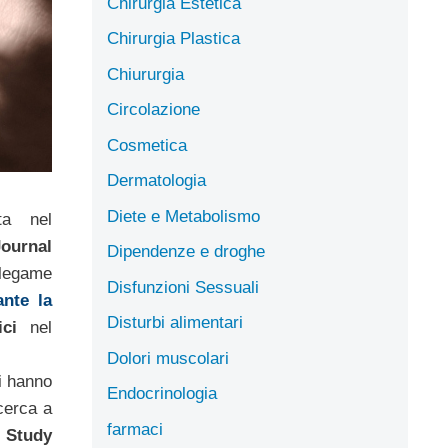
Chirurgia Estetica
Chirurgia Plastica
Chiururgia
Circolazione
Cosmetica
Dermatologia
Diete e Metabolismo
ta nel
Journal
Dipendenze e droghe
legame
Disfunzioni Sessuali
nte la
Disturbi alimentari
ici
nel
Dolori muscolari
ci hanno
Endocrinologia
icerca a
farmaci
l Study