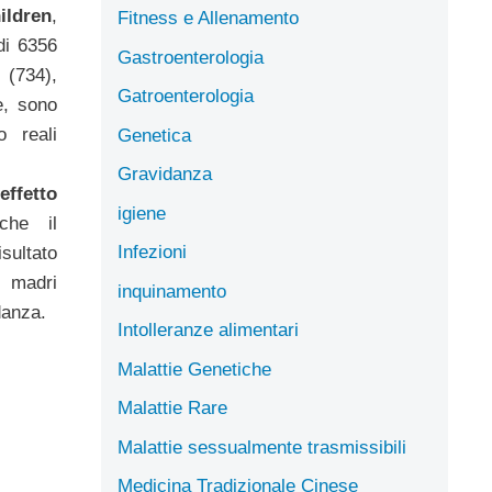
dren
,
Fitness e Allenamento
di 6356
Gastroenterologia
(734),
Gatroenterologia
e, sono
o reali
Genetica
Gravidanza
effetto
igiene
che il
Infezioni
sultato
i madri
inquinamento
danza.
Intolleranze alimentari
Malattie Genetiche
Malattie Rare
Malattie sessualmente trasmissibili
Medicina Tradizionale Cinese