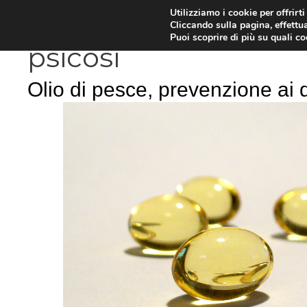
Vai
Utilizziamo i cookie per offrirt
DIETE E METABOLISMO
PSIC
Cliccando sulla pagina, effettua
al
Puoi scoprire di più su quali c
contenuto
psicosi
Olio di pesce, prevenzione ai d