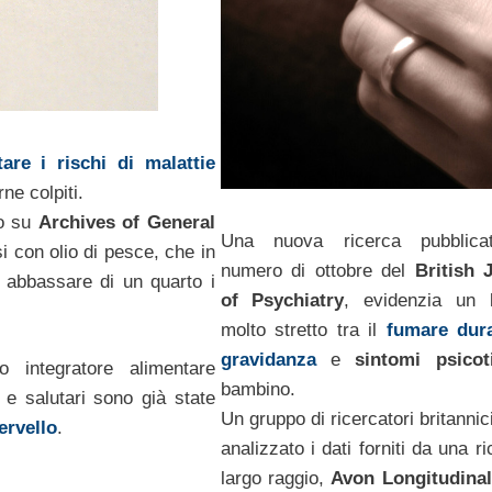
are i rischi di malattie
ne colpiti.
to su
Archives of General
Una nuova ricerca pubblica
i con olio di pesce, che in
numero di ottobre del
British 
i abbassare di un quarto i
of Psychiatry
, evidenzia un 
molto stretto tra il
fumare dura
gravidanza
e
sintomi psicot
 integratore alimentare
bambino.
 e salutari sono già state
Un gruppo di ricercatori britanni
ervello
.
analizzato i dati forniti da una r
largo raggio,
Avon Longitudina