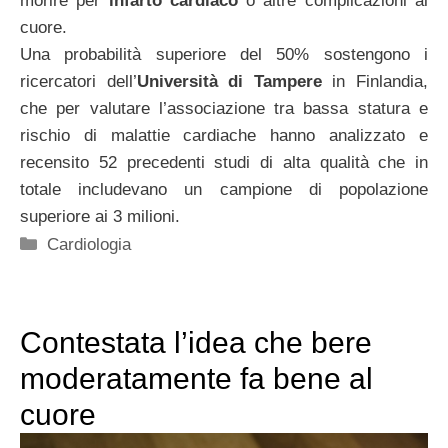
morire per
infarto cardiaco
o altre complicazioni al
cuore.
Una probabilità superiore del 50% sostengono i
ricercatori dell’
Università di Tampere
in Finlandia,
che per valutare l’associazione tra bassa statura e
rischio di malattie cardiache hanno analizzato e
recensito 52 precedenti studi di alta qualità che in
totale includevano un campione di popolazione
superiore ai 3 milioni.
Categorie
Cardiologia
Contestata l’idea che bere
moderatamente fa bene al
cuore