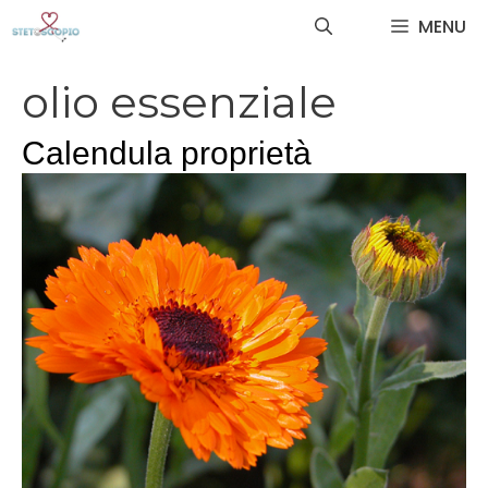
Vai
MENU
al
contenuto
olio essenziale
Calendula proprietà