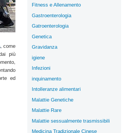
Fitness e Allenamento
Gastroenterologia
Gatroenterologia
Genetica
a
, come
Gravidanza
dai più
igiene
mento,
Infezioni
entando
orte ed
inquinamento
Intolleranze alimentari
Malattie Genetiche
Malattie Rare
Malattie sessualmente trasmissibili
Medicina Tradizionale Cinese