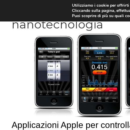
Vai
Utilizziamo i cookie per offrirt
DIETE E METABOLISMO
PSIC
Cliccando sulla pagina, effettua
al
Puoi scoprire di più su quali c
contenuto
nanotecnologia
Applicazioni Apple per controll