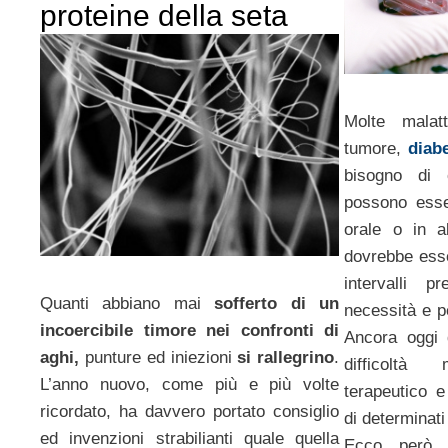
proteine della seta
Molte malat
tumore,
diab
bisogno di
possono esse
orale o in a
dovrebbe ess
intervalli p
Quanti abbiano mai
sofferto di un
necessità e p
incoercibile timore nei confronti di
Ancora oggi 
aghi,
punture ed iniezioni
si rallegrino
.
difficoltà 
L’anno nuovo, come più e più volte
terapeutico e
ricordato, ha davvero portato consiglio
di determinati
ed invenzioni strabilianti quale quella
Ecco però 