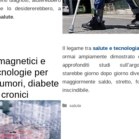
renti diagnosi, aiuterebbero
he lo desidererebbero, a
salute
.
Il legame tra
salute e tecnologi
ormai ampiamente dimostrato 
agnetici e
approfonditi studi sull’argo
nologie per
starebbe giorno dopo giorno div
tumori, diabete
maggiormente saldo, stretto, f
inscindibile.
 cronici
Categorie
salute