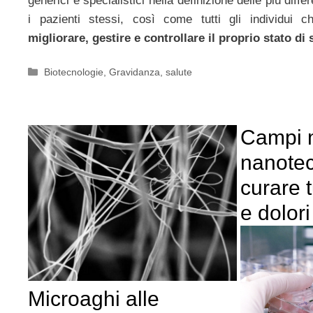
generici e specialistici nella definizione delle più diffe
i pazienti stessi, così come tutti gli individui c
migliorare, gestire e controllare il proprio stato di 
Categorie
Biotecnologie
,
Gravidanza
,
salute
Campi m
nanotec
curare 
e dolori
Microaghi alle