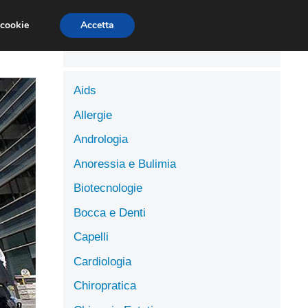
LUTE
SCIENZE DELL’ALIMENTAZIONE
 cookie
Accetta
Aids
Allergie
Andrologia
Anoressia e Bulimia
Biotecnologie
Bocca e Denti
Capelli
Cardiologia
Chiropratica