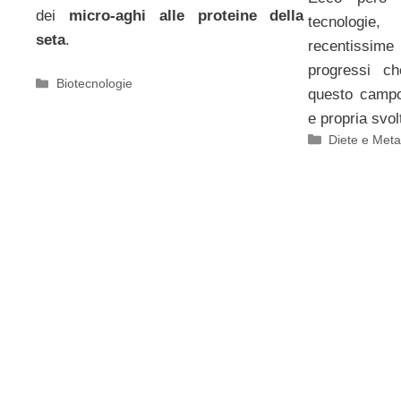
dei
micro-aghi alle proteine della
tecnologie
seta
.
recentiss
progressi ch
Categorie
Biotecnologie
questo campo
e propria svo
Categorie
Diete e Met