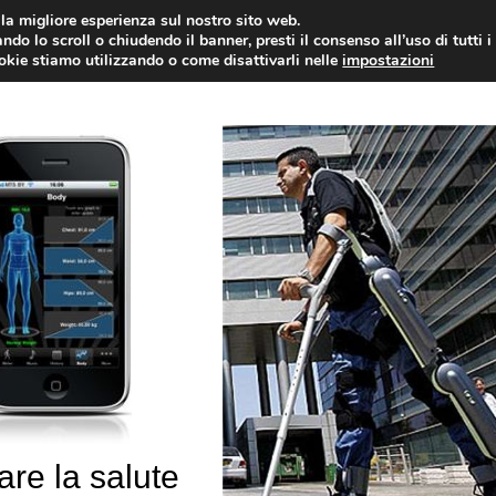
i la migliore esperienza sul nostro sito web.
OLOGIA
NEUROLOGIA
CARDIOLOGIA
SA
ndo lo scroll o chiudendo il banner, presti il consenso all’uso di tutti i
ookie stiamo utilizzando o come disattivarli nelle
impostazioni
are la salute