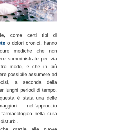
tie, come certi tipi di
ete
o dolori cronici, hanno
 cure mediche che non
re somministrate per via
ltro modo, e che in più
ere possibile assumere ad
recisi, a seconda della
er lunghi periodi di tempo.
questa è stata una delle
maggiori nell’approccio
 farmacologico nella cura
 disturbi.
che grazie alle nuove