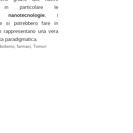
, in particolare le
ime
nanotecnologie
, i
e si potrebbero fare in
 rappresentano una vera
lta paradigmatica.
abolismo
,
farmaci
,
Tumori