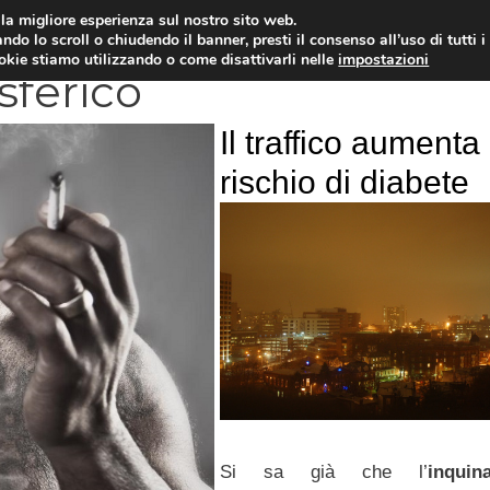
i la migliore esperienza sul nostro sito web.
OLOGIA
NEUROLOGIA
CARDIOLOGIA
SA
ndo lo scroll o chiudendo il banner, presti il consenso all’uso di tutti i
ookie stiamo utilizzando o come disattivarli nelle
impostazioni
ferico
Il traffico aumenta 
rischio di diabete
Si sa già che l’
inquin