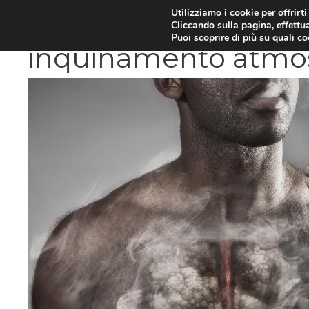
Vai
Utilizziamo i cookie per offrirt
DIETE E METABOLISMO
PSIC
Cliccando sulla pagina, effettua
al
Puoi scoprire di più su quali c
contenuto
inquinamento atmos