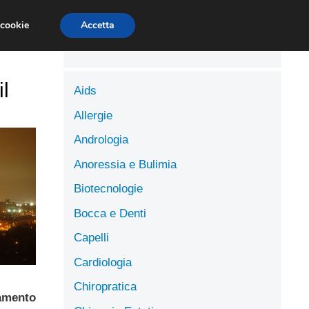
LUTE
SCIENZE DELL’ALIMENTAZIONE
 cookie
Accetta
il
Aids
Allergie
Andrologia
Anoressia e Bulimia
Biotecnologie
Bocca e Denti
Capelli
Cardiologia
Chiropratica
amento