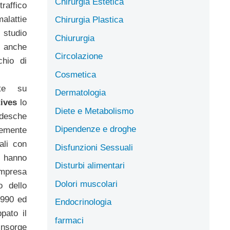
Chirurgia Estetica
affico
lattie
Chirurgia Plastica
 studio
Chiururgia
 anche
Circolazione
chio di
Cosmetica
nte su
Dermatologia
ives
lo
Diete e Metabolismo
desche
Dipendenze e droghe
rtemente
ali con
Disfunzioni Sessuali
i hanno
Disturbi alimentari
ompresa
Dolori muscolari
 dello
 1990 ed
Endocrinologia
pato il
farmaci
insorge