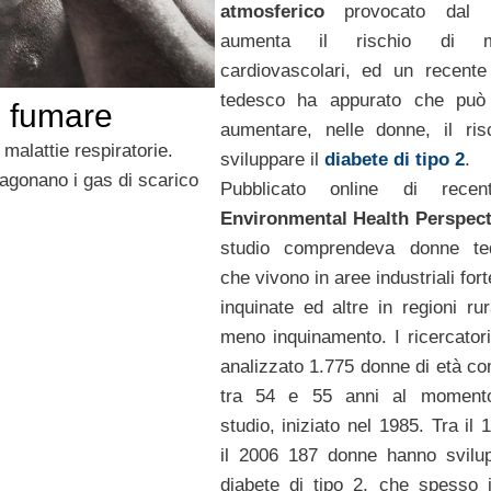
atmosferico
provocato dal tr
aumenta il rischio di ma
cardiovascolari, ed un recente
tedesco ha appurato che può
e fumare
aumentare, nelle donne, il ris
 malattie respiratorie.
sviluppare il
diabete di tipo 2
.
ragonano i gas di scarico
Pubblicato online di rece
Environmental Health Perspect
studio comprendeva donne te
che vivono in aree industriali fo
inquinate ed altre in regioni rur
meno inquinamento. I ricercator
analizzato 1.775 donne di età c
tra 54 e 55 anni al momento
studio, iniziato nel 1985. Tra il
il 2006 187 donne hanno svilup
diabete di tipo 2, che spesso 